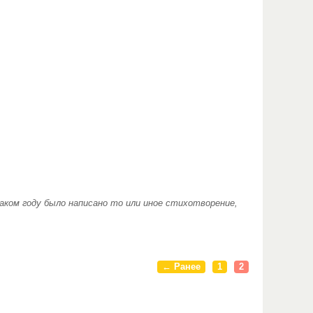
аком году было написано то или иное стихотворение,
← Ранее
1
2