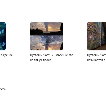
 Рождение
Пустошь. Часть 2. Забвение это
Пустошь. Час
не так уж плохо
начинается в
тить