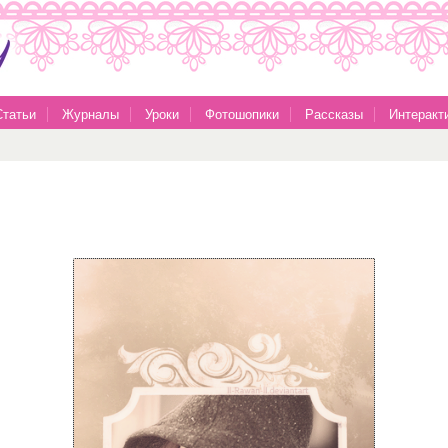
Статьи
Журналы
Уроки
Фотошопики
Рассказы
Интеракт