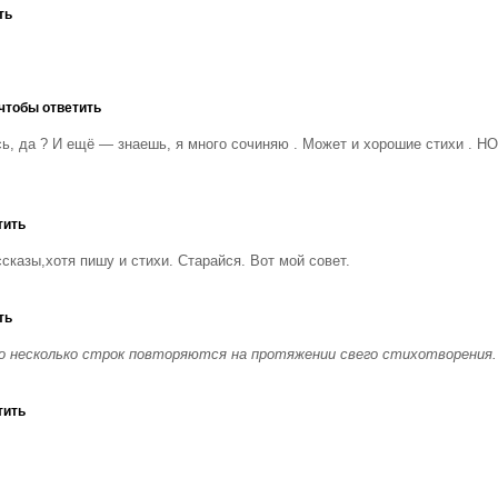
ть
чтобы ответить
сь, да ? И ещё — знаешь, я много сочиняю . Может и хорошие стихи .
тить
сказы,хотя пишу и стихи. Старайся. Вот мой совет.
ть
то несколько строк повторяются на протяжении свего стихотворения.
тить