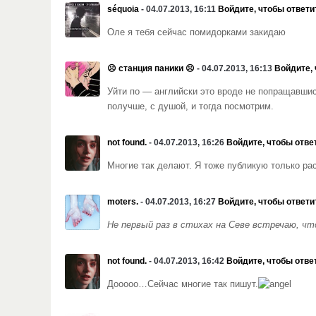
séquoia
- 04.07.2013, 16:11
Войдите, чтобы ответи
Оле я тебя сейчас помидорками закидаю
☹ станция паники ☹
- 04.07.2013, 16:13
Войдите, 
Уйти по — английски это вроде не попращавши
получше, с душой, и тогда посмотрим.
not found.
- 04.07.2013, 16:26
Войдите, чтобы отве
Многие так делают. Я тоже публикую только рас
moters.
- 04.07.2013, 16:27
Войдите, чтобы ответи
Не первый раз в стихах на Севе встречаю, ч
not found.
- 04.07.2013, 16:42
Войдите, чтобы отве
Дооооо…Сейчас многие так пишут.