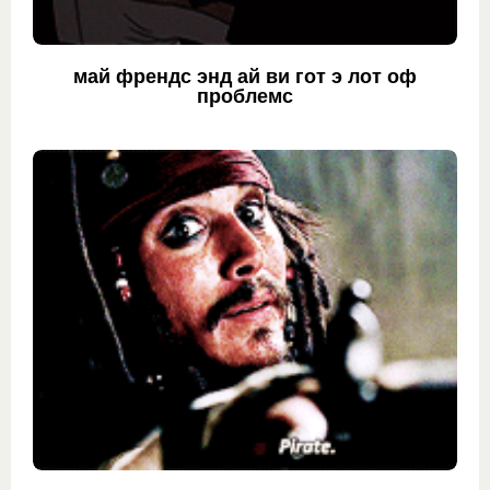
май френдс энд ай ви гот э лот оф
проблемс