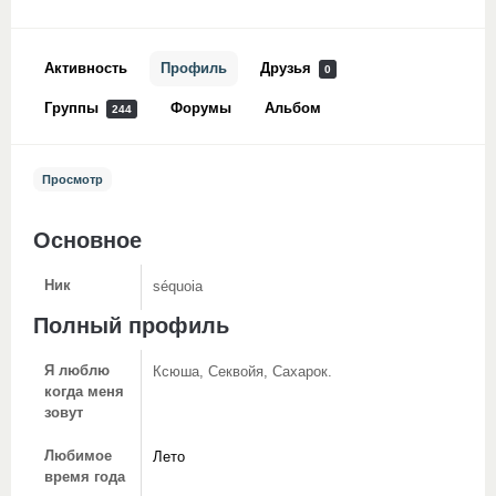
Активность
Профиль
Друзья
0
Группы
Форумы
Альбом
244
Просмотр
Основное
Ник
séquoia
Полный профиль
Я люблю
Ксюша, Cеквойя, Сахарок.
когда меня
зовут
Любимое
Лето
время года