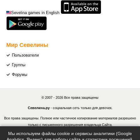
Sevelina games in English
Мир Севелины
Пользователи
Группы
Форумы
© 2007 - 2026 Все права защищены
Севелина.ру
- социальная сеть только для девочек.
Все права защищены. Полное или частичное копирование материалов разрешено
только с письменного разрешения владельца Сайта.
Мы используем файлы cookie и сервисы аналитики (Google
В случае обнаружения нарушений, виновные лица могут быть привлечены к
Analytics, Яндекс) для работы сайта и статистики посещений.