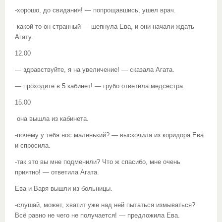
-хорошо, до свидания! — попрощавшись, ушел врач.
-какой-то он странный — шепнула Ева, и они начали ждать
Агату.
12.00
— здравствуйте, я на увеличение! — сказала Агата.
— проходите в 5 кабинет! — грубо ответила медсестра.
15.00
она вышла из кабинета.
-почему у тебя нос маленький? — выскочила из коридора Ева
и спросила.
-так это вы мне подменили? Что ж спасибо, мне очень
приятно! — ответила Агата.
Ева и Варя вышли из больницы.
-слушай, может, хватит уже над ней пытаться измываться?
Всё равно не чего не получается! — предложила Ева.