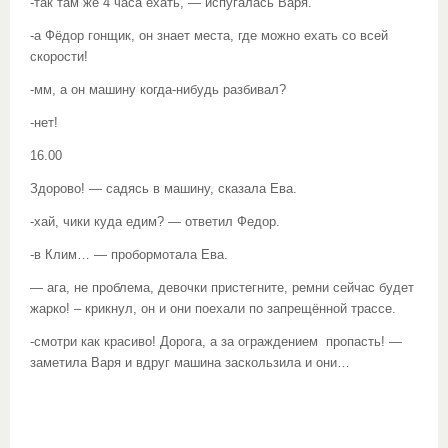
-так там же 4 часа ехать, — испугалась Варя.
-а Фёдор гонщик, он знает места, где можно ехать со всей
скорости!
-мм, а он машину когда-нибудь разбивал?
-нет!
16.00
Здорово! — садясь в машину, сказала Ева.
-хай, чики куда едим? — ответил Федор.
-в Клим… — пробормотала Ева.
— ага, не проблема, девочки пристегните, ремни сейчас будет
жарко! – крикнул, он и они поехали по запрещённой трассе.
-смотри как красиво! Дорога, а за ограждением пропасть! —
заметила Варя и вдруг машина заскользила и они…