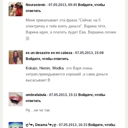
Neurastenic
- 07.05.2013, 09:45
Войдите, чтобы
ответить
Меня прикалывает эта фраза "Сейчас на 5
электричку к тебе взять деньги". Варина тётя,
Варина идея, а платить будет Ева. Вершина логики
)))
es un desastre en mi cabeza
- 07.05.2013, 15:08
Войдите, чтобы ответить
Kokain, Heroin, Wodka
это Варя очень
хитрая,прикидывается хорошей ,а сама деньги
высасывает:В
umbrafabula
- 07.05.2013, 15:11
Войдите, чтобы
ответить
Ну…ни че так
ღ╰♥╮ Dжama╰♥╮ღ
- 07.05.2013, 16:33
Войдите, чтобы