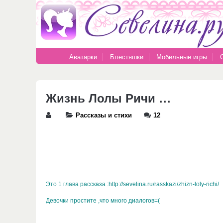
Аватарки
Блестяшки
Мобильные игры
Жизнь Лолы Ричи …
Рассказы и стихи
12
Это 1 глава рассказа :
http://sevelina.ru/rasskazi/zhizn-loly-richi/
Девочки простите ,что много диалогов=(