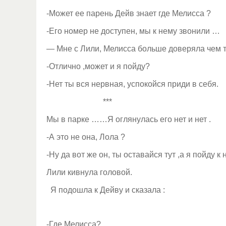
-Может ее парень Дейв знает где Мелисса ?
-Его номер не доступен, мы к нему звонили …
— Мне с Лили, Мелисса больше доверяла чем те
-Отлично ,может и я пойду?
-Нет ты вся нервная, успокойся приди в себя.
***
Мы в парке ……Я оглянулась его нет и нет .
-А это не она, Лола ?
-Ну да вот же он, ты оставайся тут ,а я пойду к 
Лили кивнула головой.
Я подошла к Дейву и сказала :
-Где Мелисса?