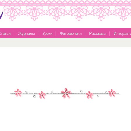
Статьи
Журналы
Уроки
Фотошопики
Рассказы
Интеракт