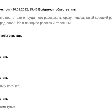
des rois
- 30.08.2012, 15:46
Войдите, чтобы ответить
 что после такого неудачного рассказа ты сразу пишешь такой хороший ра
еред собой. Но в принципе рассказ интересный.
чтобы ответить
етить
етить
и у кого кто-
етить
комп тупит