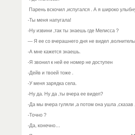
Парень вскочил ,испугался . А я широко улыбну
-Ты меня напугала!
-Ну извини ,так ты знаешь где Мелисса ?
— Я ее со вчерашнего дня не видел ,волнитель
-А мне кажется знаешь.
-Я звонил к ней ее номер не доступен
-Дейв и твоей тоже .
-У меня зарядка села.
-Ну да. Ну да ,ты вчера ее видел?
-Да мы вчера гуляли ,а потом она ушла ,сказав 
-Точно ?
-Да, конечно…