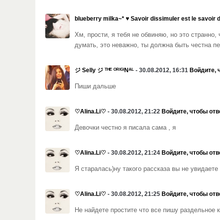
blueberry milka~* ♥ Savoir dissimuler est le savoir 
Хм, прости, я тебя не обвиняю, но это странно,
думать, это неважно, ты должна быть честна п
ジ Selly ジ ᵀᴴᴱ ᴼᴿᴵᴳᴵNᴬᴸ
- 30.08.2012, 16:31
Войдите, 
Пиши дальше
♡Alina.Li♡
- 30.08.2012, 21:22
Войдите, чтобы отв
Девочки честно я писала сама , я
♡Alina.Li♡
- 30.08.2012, 21:24
Войдите, чтобы отв
Я старалась)ну такого рассказа вы не увидаете н
♡Alina.Li♡
- 30.08.2012, 21:25
Войдите, чтобы отв
Не найдете простите что все пишу раздельное 