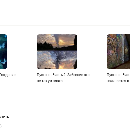
 Рождение
Пустошь. Часть 2. Забвение это
Пустошь. Час
не так уж плохо
начинается в
етить
)