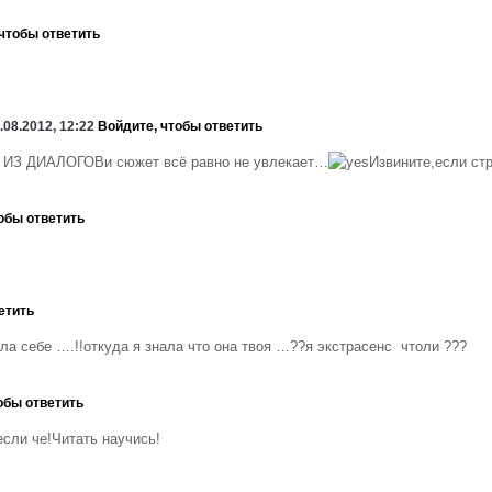
чтобы ответить
.08.2012, 12:22
Войдите, чтобы ответить
 ИЗ ДИАЛОГОВ
и сюжет всё равно не увлекает…
Извините,если стр
обы ответить
етить
ла себе ….!!откуда я знала что она твоя …??я экстрасенс чтоли ???
обы ответить
если че!Читать научись!