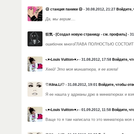
☹ станция паники ☹
- 30.08.2012, 21:27
Войдите, 
Да, мы верим….
狂気 - [Создал новую страницу - см. профиль]
- 31
ошибочек много
ГЛАВА ПОЛНОСТЬЮ СОСТОИТ
•.♥•Louis Vuitton•♥.•
- 31.08.2012, 17:58
Войдите, чт
Хеей! Это моя миниатюра, я ее взяла!
♡Alina.Li♡
- 31.08.2012, 19:01
Войдите, чтобы отв
Я ее нашла у адрианы дрю в миниатюрках и взя
•.♥•Louis Vuitton•♥.•
- 01.09.2012, 11:58
Войдите, чт
Ваще то я там написала то это миниатюра моя 