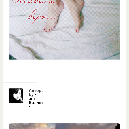
Автор:
by
• I
am
S▲lnce
•