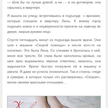
— Шла бы ты лучше домой, а не…- и не договорив, она
скрылась в квартире.
Я вышла на улицу, встретившись в подъезде с врачами,
которые спешили в квартиру Лены. К моему горлу
подошёл комок и я неуверенности присела на лавочку во
дворе, закрыв руками лицо.
Спустя пятнадцать минут из подъезда вышли врачи. Они
шли к машине «Скорой помощи» и несли кого-то на
носилках. Это была Лена. Со слезами я бросилась к ней,
меня всю трясло. Её глаза были наполнены кровью, на
шее ярко выражались чёрные отметины, казалось, она
задыхается. Врачи быстро погрузили её в машину и
увезли. Я даже не успела опомниться. Так и стояла, глядя
в сумерки, в которых только что растворилась «Скорая»,
мигая своими красными огоньками…