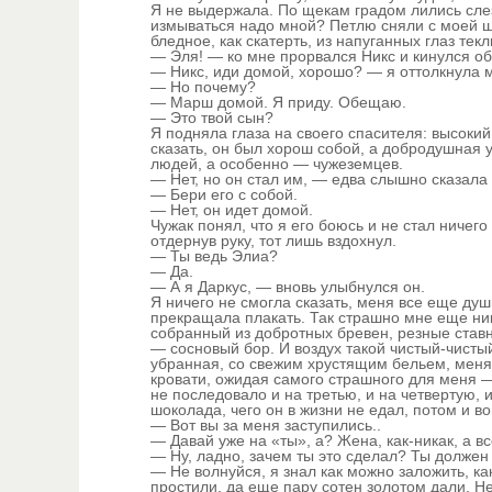
Я не выдержала. По щекам градом лились сле
измываться надо мной? Петлю сняли с моей ше
бледное, как скатерть, из напуганных глаз тек
— Эля! — ко мне прорвался Никс и кинулся об
— Никс, иди домой, хорошо? — я оттолкнула м
— Но почему?
— Марш домой. Я приду. Обещаю.
— Это твой сын?
Я подняла глаза на своего спасителя: высоки
сказать, он был хорош собой, а добродушная у
людей, а особенно — чужеземцев.
— Нет, но он стал им, — едва слышно сказала
— Бери его с собой.
— Нет, он идет домой.
Чужак понял, что я его боюсь и не стал ничего
отдернув руку, тот лишь вздохнул.
— Ты ведь Элиа?
— Да.
— А я Даркус, — вновь улыбнулся он.
Я ничего не смогла сказать, меня все еще душ
прекращала плакать. Так страшно мне еще ник
собранный из добротных бревен, резные став
— сосновый бор. И воздух такой чистый-чисты
убранная, со свежим хрустящим бельем, меня
кровати, ожидая самого страшного для меня —
не последовало и на третью, и на четвертую, и
шоколада, чего он в жизни не едал, потом и в
— Вот вы за меня заступились..
— Давай уже на «ты», а? Жена, как-никак, а вс
— Ну, ладно, зачем ты это сделал? Ты должен
— Не волнуйся, я знал как можно заложить, как
простили, да еще пару сотен золотом дали. Не