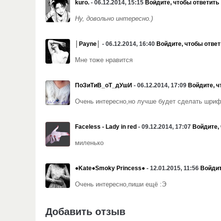
kuro.
- 06.12.2014, 15:15
Войдите, чтобы ответить
Ну, довольно интересно.)
│Payne│
- 06.12.2014, 16:40
Войдите, чтобы ответ
Мне тоже нравится
ПоЗиТиВ_оТ_дУшИ
- 06.12.2014, 17:09
Войдите, ч
Очень интересно,но лучше будет сделать шриф
Faceless - Lady in red
- 09.12.2014, 17:07
Войдите,
миленько
●Kate●Smoky Princess●
- 12.01.2015, 11:56
Войдит
Очень интересно,пиши ещё :Э
Добавить отзыв