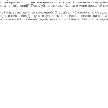
жил не просто хорошее отношение к себе, он заслужил любовь моей
оги приключений? Пожалуй, нисколько. Хватит с меня прошлой жизни
иной и всерьез занялся селекцией. Старый флибустьер влился в де
видела жизнь без Даркуса, выучилась на лекаря и, знаете, ни о чем
ом шикарный.Но я надеюсь,что он вам понравился.Спасибо за то,чт