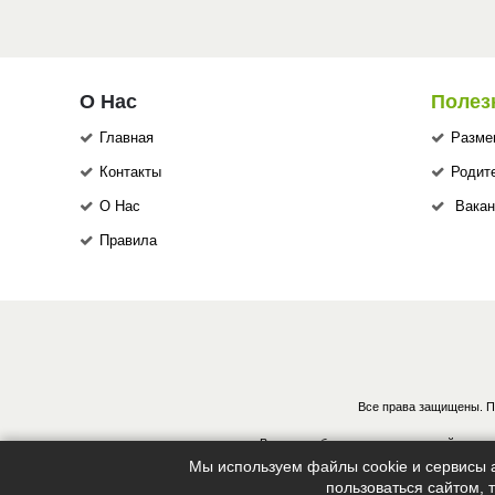
О Нас
Полез
Главная
Разме
Контакты
Родит
О Нас
Вакан
Правила
Все права защищены. П
В случае обнаружения нарушений, винов
Мы используем файлы cookie и сервисы а
пользоваться сайтом,