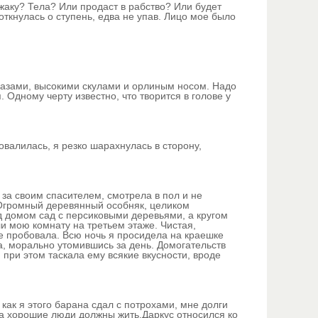
жаку? Тела? Или продаст в рабство? Или будет
ткнулась о ступень, едва не упав. Лицо мое было
глазами, высокими скулами и орлиным носом. Надо
 Одному черту известно, что творится в голове у
ровалилась, я резко шарахнулась в сторону,
 за своим спасителем, смотрела в пол и не
. Огромный деревянный особняк, целиком
д домом сад с персиковыми деревьями, а кругом
и мою комнату на третьем этаже. Чистая,
е пробовала. Всю ночь я просидела на краешке
а, морально утомившись за день. Домогательств
, при этом таскала ему всякие вкусности, вроде
 как я этого барана сдал с потрохами, мне долги
, а хорошие люди должны жить.Даркус относился ко