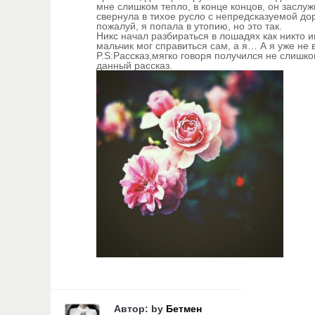
мне слишком тепло, в конце концов, он заслу
свернула в тихое русло с непредсказуемой дор
пожалуй, я попала в утопию, но это так.
Никс начал разбираться в лошадях как никто 
мальчик мог справиться сам, а я… А я уже не 
P.S:Рассказ,мягко говоря получился не слишк
данный рассказ.
Автор: by
Бетмен