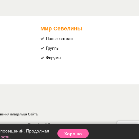
Мир Севелины
Пользователи
Группы
Форумы
шения владельца Сайта.
аконодательством Российской Федерации.
ки посещений. Продолжая
Хорошо
ости
.