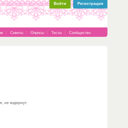
Войти
Регистрация
ив
Советы
Опросы
Тесты
Сообщество
, не вздернут.