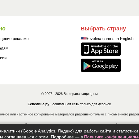
но
Выбрать страну
щение рекламы
Sevelina games in English
елям
сии
© 2007 - 2026 Все права защищены
Севелина.ру
- социальная сеть только для девочек.
олное или частичное копирование материалов разрешено только с письменного разре
ные лица могут быть привлечены к ответственности в соответствии с действующим з
налитики (Google Analytics, Яндекс) для работы сайта и статисти
Политика конфиденциальности
|
Согласие на обработку ПДн
|
Правила
|
Контакты
 ты соглашаешься с этим. Подробнее — в
Политике конфиденциальн