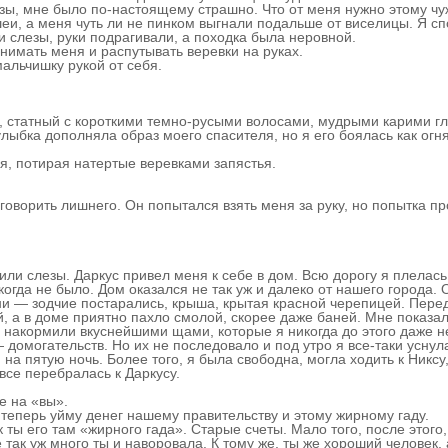
зы, мне было по-настоящему страшно. Что от меня нужно этому чу
и, а меня чуть ли не пинком выгнали подальше от виселицы. Я спо
ли слезы, руки подрагивали, а походка была неровной.
нимать меня и распутывать веревки на руках.
альчишку рукой от себя.
й, статный с короткими темно-русыми волосами, мудрыми карими 
лыбка дополняла образ моего спасителя, но я его боялась как огня.
 я, потирая натертые веревками запястья.
 говорить лишнего. Он попытался взять меня за руку, но попытка п
или слезы. Даркус привел меня к себе в дом. Всю дорогу я плелась
огда не было. Дом оказался не так уж и далеко от нашего города
ни — зодчие постарались, крыша, крытая красной черепицей. Пере
й, а в доме приятно пахло смолой, скорее даже баней. Мне показал
 накормили вкуснейшими щами, которые я никогда до этого даже н
 домогательств. Но их не последовало и под утро я все-таки уснул
 на пятую ночь. Более того, я была свободна, могла ходить к Никсу
овсе перебралась к Даркусу.
е на «вы».
 теперь уйму денег нашему правительству и этому жирному гаду.
 ты его там «жирного гада». Старые счеты. Мало того, после этого,
 так уж много ты и наворовала. К тому же, ты же хороший человек