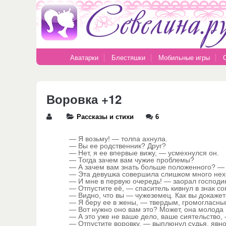
Аватарки
Блестяшки
Мобильные игры
Воровка +12
Рассказы и стихи
6
— Я возьму! — толпа ахнула.
— Вы ее родственник? Друг?
— Нет, я ее впервые вижу, — усмехнулся он.
— Тогда зачем вам чужие проблемы?
— А зачем вам знать больше положенного? — 
— Эта девушка совершила слишком много нехо
— И мне в первую очередь! — заорал господин 
— Отпустите её, — спаситель кивнул в знак со
— Видно, что вы — чужеземец. Как вы докажете
— Я беру ее в жены, — твердым, громогласным
— Вот нужно оно вам это? Может, она молода 
— А это уже не ваше дело, ваше сиятельство,
— Отпустите воровку, — выплюнул судья, явно