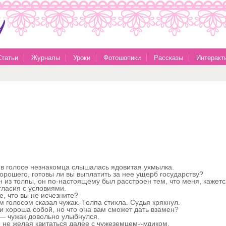
Статьи
Журналы
Уроки
Фотошопики
Рассказы
Интеракт
в голосе незнакомца слышалась ядовитая ухмылка.
рошего, готовы ли вы выплатить за нее ущерб государству?
из толпы, он по-настоящему был расстроен тем, что меня, кажется
гласия с условиями.
, что вы не исчезните?
 голосом сказал чужак. Толпа стихла. Судья крякнул.
и хороша собой, но что она вам сможет дать взамен?
 — чужак довольно улыбнулся.
 не желая квитаться далее с чужеземцем-чудиком.