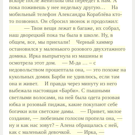
вскоре после женитьбы она переедет к нам. А
пока поживешь у нее недельку другую…
На
мобильный телефон Александра Кораблёва кто-
то позвонил. Он сбросил звонок и продолжил:
— Твои вещи лежат в багаже, их собрал,
наш дворецкий пока ты была в школе. Ну, в
общем, все, мы приехали!
Черный хаммер
остановился у маленького розового двухэтажного
домика. Ирка выпрыгнула из машины и
осмотрела этот дом.
— М-да … – с
недовольством прошептала она, — это похоже на
кукольных домик Барби не удивлюсь, если там
она и живет.
И правда через минуту из него
выбежала настоящая «Барби». С пышными
светлыми волосами, на ней была одета розовая
юбка и розовый пиджак, какие покупают себе
богачки или светские дамы.
— Привет, милое
создание, — любезным голосом пропела она, —
ну и как нас зовут? – Алена обращалась с ней,
как с маленькой девочкой.
— Ирка, —