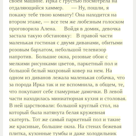
своей машине. Ирка с грустью посмотрела на
отдаляющийся хаммер.
— Ну, пошли, я
покажу тебе твою комнату! Она находится на
втором этаже, — все тем же любезным голоском
проговорила Алена.
Войдя в домик, девочка
застала такую обстановку:
В правой части
маленькая гостиная с двумя диванами, обитыми
розовым бархатом, небольшой телевизор
напротив. Большие окна, розовые обои с
мелкими рисунками цветов, паркетный пол и
большой белый махровый ковер на нем. На
одном из диванов лежала маленькая собачка, что
за порода Ирка так и не вспомнила, в общем, те,
что покупают себе гламурные дамочки.
В левой
части находилась миниатюрная кухня и столовая.
В ней царствовали: большой круглый стол, на
который была натянута белая кружевная
скатерть. Тот же самый паркетный пол и такие
же красивые, большие окна. На стенах бежевая
плитка, кухонные тумбы и даже холодильник