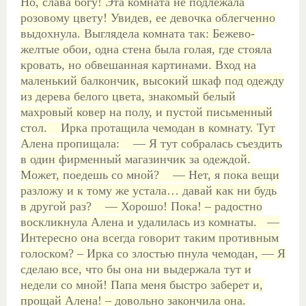
Но, слава богу! Эта комната не подлежала
розовому цвету! Увидев, ее девочка облегченно
выдохнула. Выглядела комната так:
Бежево-
желтые обои, одна стена была голая, где стояла
кровать, но обвешанная картинами. Вход на
маленький балкончик, высокий шкаф под одежду
из дерева белого цвета, знакомый белый
махровый ковер на полу, и пустой письменный
стол.
Ирка протащила чемодан в комнату. Тут
Алена пропищала:
— Я тут собралась съездить
в один фирменный магазинчик за одеждой.
Может, поедешь со мной?
— Нет, я пока вещи
разложу и к тому же устала… давай как ни будь
в другой раз?
— Хорошо! Пока! – радостно
воскликнула Алена и удалилась из комнаты.
—
Интересно она всегда говорит таким противным
голоском? – Ирка со злостью пнула чемодан, — Я
сделаю все, что бы она ни выдержала тут и
недели со мной! Папа меня быстро заберет и,
прощай Алена! – довольно закончила она.