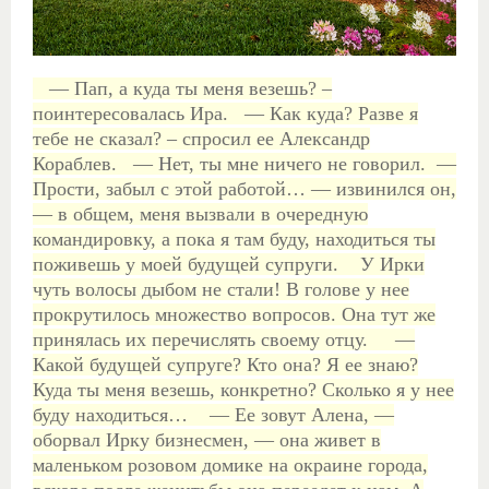
— Пап, а куда ты меня везешь? –
поинтересовалась Ира.
— Как куда? Разве я
тебе не сказал? – спросил ее Александр
Кораблев.
— Нет, ты мне ничего не говорил.
—
Прости, забыл с этой работой… — извинился он,
— в общем, меня вызвали в очередную
командировку, а пока я там буду, находиться ты
поживешь у моей будущей супруги.
У Ирки
чуть волосы дыбом не стали! В голове у нее
прокрутилось множество вопросов. Она тут же
принялась их перечислять своему отцу.
—
Какой будущей супруге? Кто она? Я ее знаю?
Куда ты меня везешь, конкретно? Сколько я у нее
буду находиться…
— Ее зовут Алена, —
оборвал Ирку бизнесмен, — она живет в
маленьком розовом домике на окраине города,