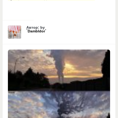
Автор: by
`Dambldor`