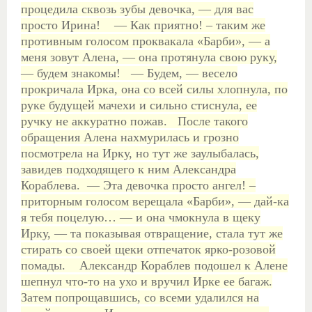
процедила сквозь зубы девочка, — для вас
просто Ирина!
— Как приятно! – таким же
противным голосом проквакала «Барби», — а
меня зовут Алена, — она протянула свою руку,
— будем знакомы!
— Будем, — весело
прокричала Ирка, она со всей силы хлопнула, по
руке будущей мачехи и сильно стиснула, ее
ручку не аккуратно пожав.
После такого
обращения Алена нахмурилась и грозно
посмотрела на Ирку, но тут же заулыбалась,
завидев подходящего к ним Александра
Кораблева.
— Эта девочка просто ангел! –
приторным голосом верещала «Барби», — дай-ка
я тебя поцелую… — и она чмокнула в щеку
Ирку, — та показывая отвращение, стала тут же
стирать со своей щеки отпечаток ярко-розовой
помады.
Александр Кораблев подошел к Алене
шепнул что-то на ухо и вручил Ирке ее багаж.
Затем попрощавшись, со всеми удалился на