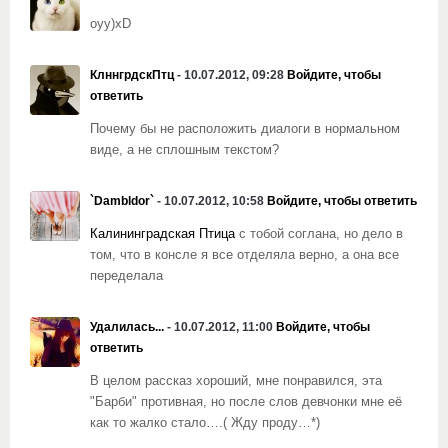
оуу)xD
КлннгрдскПтц
- 10.07.2012, 09:28
Войдите, чтобы
ответить
Почему бы не расположить диалоги в нормальном
виде, а не сплошным текстом?
`Dambldor`
- 10.07.2012, 10:58
Войдите, чтобы ответить
Калининградская Птица
c тобой соглана, но дело в
том, что в консле я все отделяла верно, а она все
переделала
Удалилась...
- 10.07.2012, 11:00
Войдите, чтобы
ответить
В целом рассказ хороший, мне понравился, эта
"Барби" противная, но после слов девчонки мне её
как то жалко стало….( Жду проду…*)