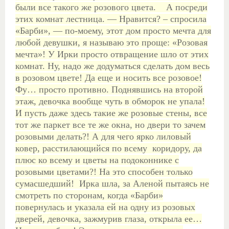
были все такого же розового цвета.
А посреди
этих комнат лестница.
— Нравится? – спросила
«Барби», — по-моему, этот дом просто мечта для
любой девушки, я называю это проще: «Розовая
мечта»!
У Ирки просто отвращение шло от этих
комнат. Ну, надо же додуматься сделать дом весь
в розовом цвете! Да еще и носить все розовое!
Фу… просто противно.
Поднявшись на второй
этаж, девочка вообще чуть в обморок не упала!
И пусть даже здесь такие же розовые стены, все
тот же паркет все те же окна, но двери то зачем
розовыми делать?! А для чего ярко лиловый
ковер, расстилающийся по всему коридору, да
плюс ко всему и цветы на подоконнике с
розовыми цветами?! На это способен только
сумасшедший!
Ирка шла, за Аленой пытаясь не
смотреть по сторонам, когда «Барби»
повернулась и указала ей на одну из розовых
дверей, девочка, зажмурив глаза, открыла ее…