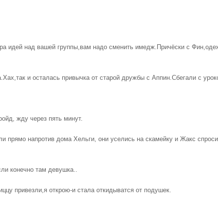
пара идей над вашей группы,вам надо сменить имедж.Причёски с Фин,оде
.Хах,так и осталась привычка от старой дружбы с Аппин.Сбегали с урок
Пройд, жду через пять минут.
ли прямо напротив дома Хельги, они уселись на скамейку и Жакс спрос
сли конечно там девушка..
иццу привезли,я открою-и стала откидыватся от подушек.