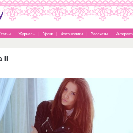
Статьи
Журналы
Уроки
Фотошопики
Рассказы
Интеракт
 II