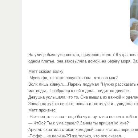
На улице было уже светло, примерно около 7-8 утра, шел
одном платье, она заковыляла домой, на берегу моря. За
Метт сказал волку
-Мусиафа, ты тоже почувствовал, что она маг?
Волк лишь кивнул….Парень подумал "Нужно рассказать 
маг воды…Пробрался к ней в дом….сидит на диване.
Девушка услышала что то. Она вышла из ванной и одела
Зашла на кухню ни кого, пошла в гостиную и.. увидела т
Метт произнес
-Наконец то вышла…еще бы чуть чуть и я пошел к тебе 
— ЧтОо? Ты с ума сошел? Зачем ты пришел ко мне?
Ариэль схватила стакан холодной воды и стала нервно п
-Пффф…не веришь?Я же только, что все сказал…