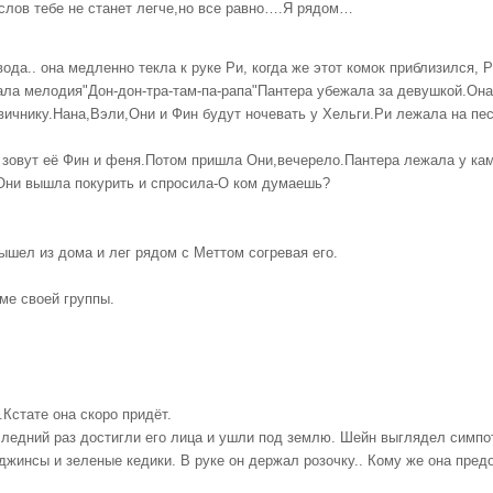
слов тебе не станет легче,но все равно….Я рядом…
ода.. она медленно текла к руке Ри, когда же этот комок приблизился, Р
ала мелодия"Дон-дон-тра-там-па-рапа"Пантера убежала за девушкой.Она
вичнику.Нана,Вэли,Они и Фин будут ночевать у Хельги.Ри лежала на пес
 зовут её Фин и феня.Потом пришла Они,вечерело.Пантера лежала у кам
.Они вышла покурить и спросила-О ком думаешь?
ышел из дома и лег рядом с Меттом согревая его.
ме своей группы.
.Кстате она скоро придёт.
ледний раз достигли его лица и ушли под землю. Шейн выглядел симпот
жинсы и зеленые кедики. В руке он держал розочку.. Кому же она предо