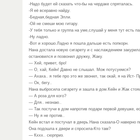
-Надо будет ей сказать что-бы на чердаке спряталась.
-Я её всеравно найду.
-Бедная,бедная Элли.
-Ой не смеши мою гитару.
-У тебя только и группа на уме,слушай у меня тут есть 
-Ну ладно.
-Вот и хорошо.Ладно я пошла дальше есть попкорн.
Нана достала новую сигарету и с наслаждением закурила
остановился и позвонил дружку, Жаку.
— Хей, привет, бро!
— О, хай, Кейн! Давно не слышал. Мож потусуемся?
— Ахаха.. я тебе про это же звонил, так окай, я на Ист- 
— Ок, бегу..
Нана выбросила сигарету и зашла в дом.Кейн и Жак стоя
— А роза для кого?
— Для.. незнаю..
— Так постучи в дом напротив подари первой девушке, е
— Ну я не против..
Кейн встал и постучал в дверь.Нана сказала-О наверно п
Она подошла к двери и спросила-Кто там?
— Кххх.. сюрприз.