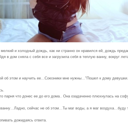
 мелкий и холодный дождь, как ни странно он нравился ей, дождь преда
йдя в дом сняла с себя все и загрузила себя в теплую ванну, вокруг лет
ей об этом и научить ее…Союзники мне нужны…"Пошел к дому девушки…
сь.
ого парня что донес ее до его дома.. Она озадаченно плюхнулась на соф
в ванну…Ладно, сейчас не об этом…Ты маг воды, а я маг воздуха…буду
опивать дожидаясь ответа.