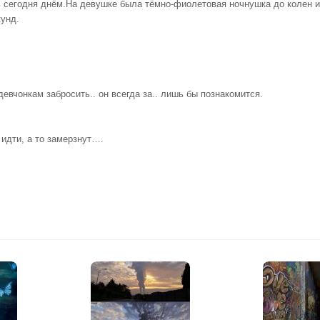
ь сегодня днём.На девушке была тёмно-фиолетовая ночнушка до колен 
кунд.
девчонкам забросить.. он всегда за.. лишь бы познакомится.
идти, а то замерзнут….