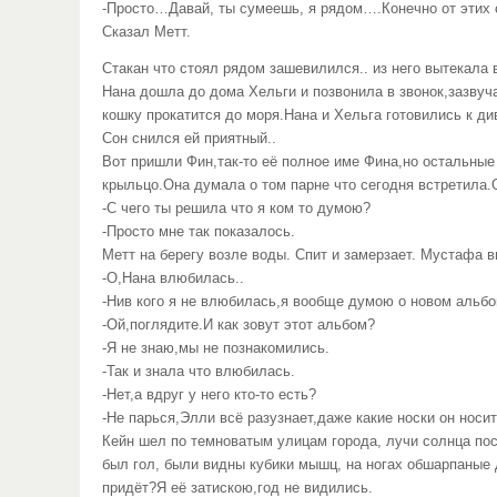
-Просто…Давай, ты сумеешь, я рядом….Конечно от этих 
Сказал Метт.
Стакан что стоял рядом зашевилился.. из него вытекала в
Нана дошла до дома Хельги и позвонила в звонок,зазвуч
кошку прокатится до моря.Нана и Хельга готовились к ди
Сон снился ей приятный..
Вот пришли Фин,так-то её полное име Фина,но остальные
крыльцо.Она думала о том парне что сегодня встретила
-С чего ты решила что я ком то думою?
-Просто мне так показалось.
Метт на берегу возле воды. Спит и замерзает. Мустафа в
-О,Нана влюбилась..
-Нив кого я не влюбилась,я вообще думою о новом альбо
-Ой,поглядите.И как зовут этот альбом?
-Я не знаю,мы не познакомились.
-Так и знала что влюбилась.
-Нет,а вдруг у него кто-то есть?
-Не парься,Элли всё разузнает,даже какие носки он носит
Кейн шел по темноватым улицам города, лучи солнца пос
был гол, были видны кубики мышц, на ногах обшарпаные д
придёт?Я её затискою,год не видились.