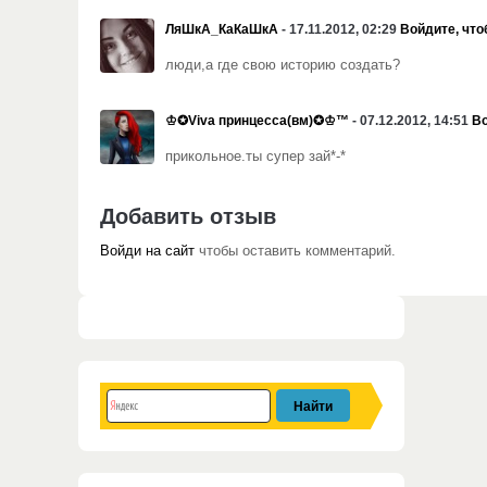
ЛяШкА_КаКаШкА
- 17.11.2012, 02:29
Войдите, что
люди,а где свою историю создать?
♔✪Viva принцесса(вм)✪♔™
- 07.12.2012, 14:51
Во
прикольное.ты супер зай*-*
Добавить отзыв
Войди на сайт
чтобы оставить комментарий.