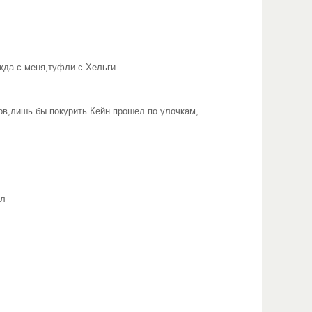
жда с меня,туфли с Хельги.
ов,лишь бы покурить.Кейн прошел по улочкам,
ил