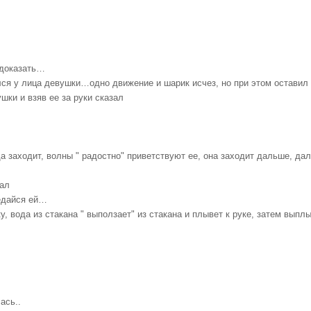
 доказать…
ался у лица девушки…одно движение и шарик исчез, но при этом оставил
ки и взяв ее за руки сказал
а заходит, волны " радостно" приветствуют ее, она заходит дальше, да
зал
едайся ей…
 вода из стакана " выползает" из стакана и плывет к руке, затем выплыв
ась..