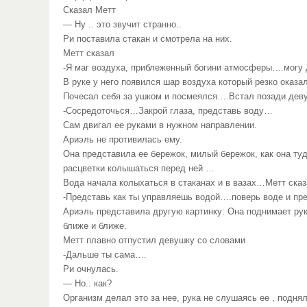
Сказал Метт
— Ну .. это звучит странно..
Ри поставила стакан и смотрела на них.
Метт сказал
-Я маг воздуха, приблеженный богини атмосферы….могу
В руке у него появился шар воздуха который резко оказ
Почесал себя за ушком и посмеялся….Встал позади девуш
-Сосредоточься…Закрой глаза, представь воду…
Сам двигал ее руками в нужном направлении.
Ариэль не противилась ему.
Она представила ее бережок, милый бережок, как она туд
расцветки колышаться перед ней …
Вода начала колыхаться в стаканах и в вазах…Метт ска
-Представь как ты управляешь водой….поверь воде и пр
Ариэль представила другую картинку: Она поднимает руку,
ближе и ближе.
Метт плавно отпустил девушку со словами
-Дальше ты сама….
Ри очнулась.
— Но.. как?
Организм делал это за нее, рука не слушаясь ее , поднял