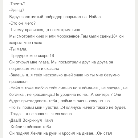
-Тоесть?
-Риччи?
Вдруг золотистый лабрадор попрыгал на Найла.
-Это он чего?
-Ты ему нравишся,,,а посмотрим кино…
Мы смотрели кино и ели мороженное.Там были сцены18+ он
закрыл мне глаза
-Ты мала.
-Придурок мне скоро 18.
Он открыл мне глаза. Мы посмотрели друг на друга он
поцеловал меня и сказала
-Знаешь я..я тебя несколько дней знаю но ты мне безумно
нравишся.
-Найл я тоже люблю тебя сильно но я обычная , не звезда , не
богачка , не красавица..Не уродина но не…А хейтеры? Они
будут приследовать тебя , пойми я очень хочу но..но..
-Но ты пойми мои чувства…Я клянусь ничего такого не будет.
-Тогда….я не знаю я…я согласна…
-Даа!!! Вскрикнул Найл
-Хейли я обожаю тебя..
Он поднял Хейли на руки и бросил на диван…Он стал