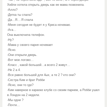
Хейли хотела открыть дверь как ее мама позвонила.
-Алло?
-Детка ты спала?
-Да…Я….Я спала
-Меня сегодня не будет я у Криса ночеваю.
-Ага…
Она выключила телефон.
-Ну?
-Мама у своего парня ночевает
-Ясно.
-Они открыли дверь.
-Вот мое логово…
-Класс , какой большой…а всего 2 живут…
-Не 2 а 4.
-Все равно большой для 4ых, а те 2 ? кто они?
-Сестра Ким и брат Робби
-Ясно, они то где?
-Ким наверное в караоке клубе со своим парнем, а Робби ушел
в Лондон на 2 недели.
-Мы одни ?
-Почти…