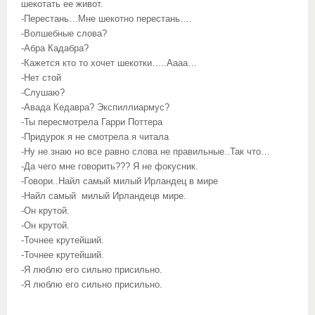
шекотать ее живот.
-Перестань…Мне шекотно перестань….
-Волшебные слова?
-Абра Кадабра?
-Кажется кто то хочет шекотки…..Аааа…
-Нет стой
-Слушаю?
-Авада Кедавра? Экспиллиармус?
-Ты пересмотрела Гарри Поттера
-Придурок я не смотрела я читала
-Ну не знаю но все равно слова не правильные..Так что…
-Да чего мне говорить??? Я не фокусник.
-Говори..Найл самый милый Ирландец в мире
-Найл самый милый Ирландецв мире.
-Он крутой.
-Он крутой.
-Точнее крутейший.
-Точнее крутейший.
-Я люблю его сильно присильно.
-Я люблю его сильно присильно.