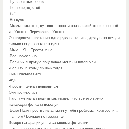
-Ну все я выключяю.
-Не,не,не,не, стой.
-Да?
-Вы куда..
-Мммм…мы это , ну типо….прости связь какой то не хорошый
я…Хшшш…Перезвоню…Хшшш..
Он подошел , поставил одно руку на талию , другую на шеку и
сильно поцелоал мне в губы
-Ммм….Я… Прости..я не..
-Все нормально..
-Если бы я другую поцеловал меня бы шлепнули
-Если ты к этому привык тогда…..
Она шлепнула его
-Ауч…
-Прости , думал понравится
Они посмеялись
Найл уже начал водить как увидел что все это время
папарации фоткали поцелуй.
-Боже Найл прости , из за меня у тебя проблемы, хейтеры и…
-Ты чего? Больше не говори так.
Вскоре папарации ушли со своими фотиками
-Так , ты через окно иди , вон то окно , а я через дверь.