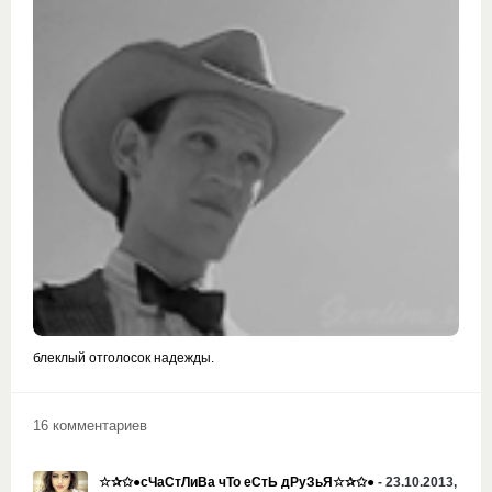
блеклый отголосок надежды.
16 комментариев
☆✰✩●сЧаСтЛиВа чТо еСтЬ дРуЗьЯ☆✰✩●
- 23.10.2013,