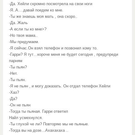
-Да. Хейли скромно посмотрела на свои ноги
-Я..А….давай поедем ко мне.
-Ты же знаешь моя мать , она скоро..
-Да..Жаль
-А если ты ко мне>?
-Но твоя мама..
-Мы придумаем.
-Я сейчас.Он взял телефон и позвонил кому то.
-Гарри? Я тут…короче меня не будет сегодня , предупреди
парням
-Ты пьян?
-Нет.
-Ты пьян.
-Я не пьян , и могу доказать. Он отдал телефон Хейли
-Хаз?
-Да?
-Он не пьян
-Тогда ты пьяная. Гарри ответил
Найл усмехнулся.
-Ты глухой че ли? Повторяю мы не пьяные.
-Тогда вы на дозе…Ахахахаха ..