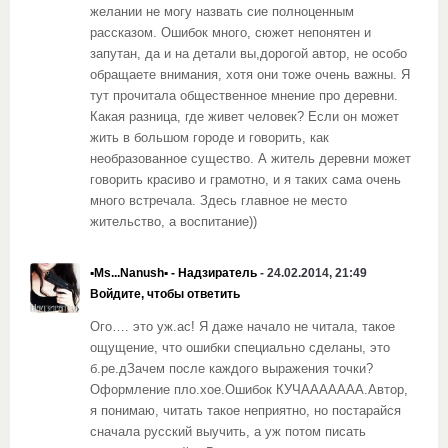
желании не могу назвать сие полноценным
рассказом. Ошибок много, сюжет непонятен и
запутан, да и на детали вы,дорогой автор, не особо
обращаете внимания, хотя они тоже очень важны. Я
тут прочитала общественное мнение про деревни.
Какая разница, где живет человек? Если он может
жить в большом городе и говорить, как
необразованное существо. А житель деревни может
говорить красиво и грамотно, и я таких сама очень
много встречала. Здесь главное не место
жительство, а воспитание))
▪Ms...Nanush▪ - Надзиратель
- 24.02.2014, 21:49
Войдите, чтобы ответить
Ого…. это уж.ас! Я даже начало не читала, такое
ощущение, что ошибки специально сделаны, это
б.ре.дЗачем после каждого выражения точки?
Оформление пло.хое.Ошибок КУЧААААААА.Автор,
я понимаю, читать такое неприятно, но постарайся
сначала русский выучить, а уж потом писать