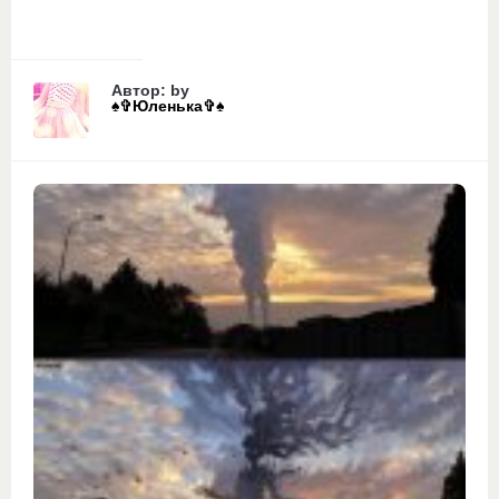
Автор: by
♠✞Юленька✞♠