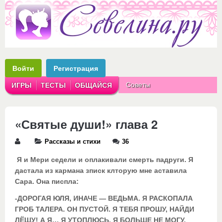
Войти
Регистрация
Советы
ИГРЫ
ТЕСТЫ
ОБЩАЙСЯ
Аватарки
Рассказы
«Святые души!» глава 2
Рассказы и стихи
36
Я и Мери седели и оплакивали смерть падруги. Я
дастала из кармана зписк клторую мне аставила
Сара. Она писпла:
-ДОРОГАЯ ЮЛЯ, ИНАЧЕ — ВЕДЬМА. Я РАСКОПАЛА
ГРОБ ТАЛЕРА. ОН ПУСТОЙ. Я ТЕБЯ ПРОШУ, НАЙДИ
ЛЁШУ! А Я… Я УТОПЛЮСЬ. Я БОЛЬШЕ НЕ МОГУ.