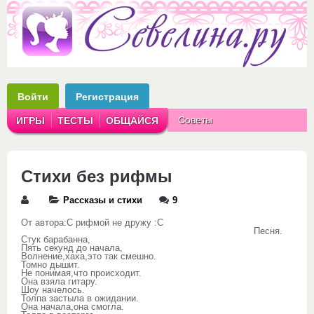
Войти
Регистрация
Советы
ИГРЫ
ТЕСТЫ
ОБЩАЙСЯ
Аватарки
Рассказы
Стихи без рифмы
Рассказы и стихи
9
От автора:С рифмой не дружу :С
Песня.
Стук барабанна,
Пять секунд до начала,
Волнение,хаха,это так смешно.
Томно дышит.
Не понимая,что происходит.
Она взяла гитару.
Шоу начелось.
Толпа застыла в ожидании.
Она начала,она смогла.