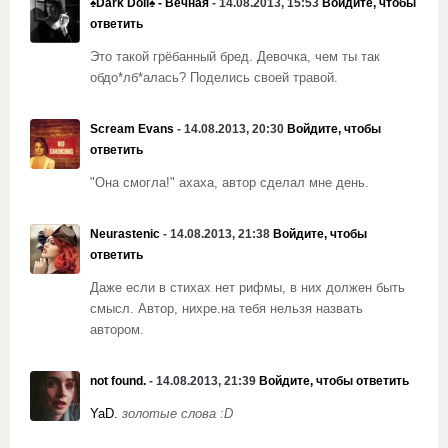
♠Dark Doll♠ - Вечная
- 14.08.2013, 15:53
Войдите, чтобы
ответить
Это такой грёбанный бред. Девочка, чем ты так
обдо*лб*алась? Поделись своей травой.
Scream Evans
- 14.08.2013, 20:30
Войдите, чтобы
ответить
"Она смогла!" ахаха, автор сделал мне день.
Neurastenic
- 14.08.2013, 21:38
Войдите, чтобы
ответить
Даже если в стихах нет рифмы, в них должен быть
смысл. Автор, нихре.на тебя нельзя назвать
автором.
not found.
- 14.08.2013, 21:39
Войдите, чтобы ответить
YaD.
золотые слова :D