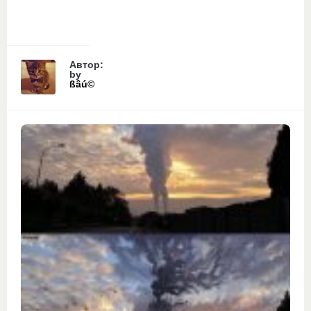
Автор:
by
ßâú©