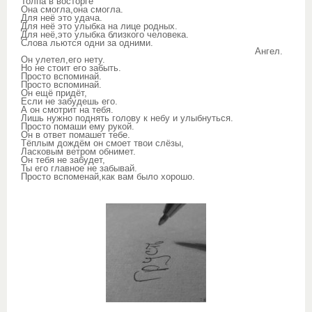
Толпа в восторге
Она смогла,она смогла.
Для неё это удача.
Для неё это улыбка на лице родных.
Для неё,это улыбка близкого человека.
Слова льются одни за одними.
Ангел.
Он улетел,его нету.
Но не стоит его забыть.
Просто вспоминай.
Просто вспоминай.
Он ещё придёт,
Если не забудешь его.
А он смотрит на тебя.
Лишь нужно поднять голову к небу и улыбнуться.
Просто помаши ему рукой.
Он в ответ помашет тебе.
Тёплым дождём он смоет твои слёзы,
Ласковым ветром обнимет.
Он тебя не забудет,
Ты его главное не забывай.
Просто вспоменай,как вам было хорошо.