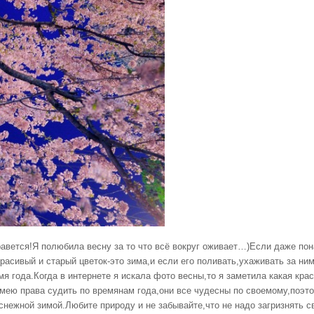
равется!Я полюбила весну за то что всё вокруг оживает…)Если даже пон
асивый и старый цветок-это зима,и если его поливать,ухаживать за ним
мя года.Когда в интернете я искала фото весны,то я заметила какая кр
имею права судить по времянам года,они все чудесны по своемому,поэт
 снежной зимой.Любите природу и не забывайте,что не надо загризнять с