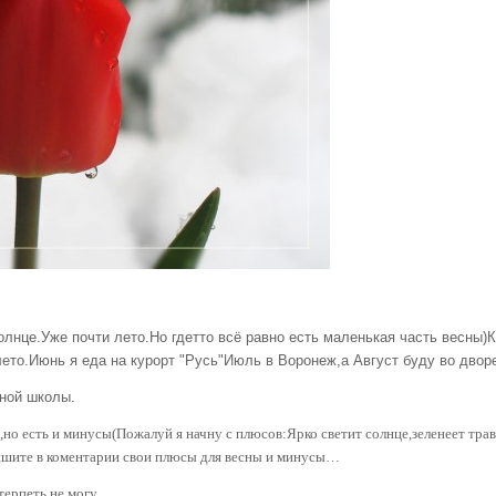
нце.Уже почти лето.Но гдетто всё равно есть маленькая часть весны)К
ето.Июнь я еда на курорт "Русь"Июль в Воронеж,а Август буду во двор
ьной школы.
о есть и минусы(Пожалуй я начну с плюсов:Ярко светит солнце,зеленеет трав
шите в коментарии свои плюсы для весны и минусы…
терпеть не могу.