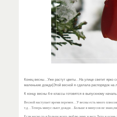
Конец весны…Уже растут цветы…На улице светит ярко сол
маленькие дожди)Этой весной я сделала распорядок на л
К концу весны 4-е классы готовятся в выпускному начал
Весной наступает время перемен…У весны есть много плюсов,н
т.д…Теперь минус-льют дожди…Больше я минусов не знаю,пи
Если чесно то я больше всего люблю зиму и весу.Лето и осень 