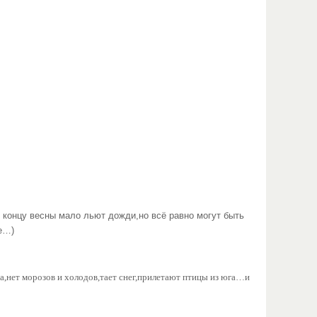
 концу весны мало льют дожди,но всё равно могут быть
е…)
а,нет морозов и холодов,тает снег,прилетают птицы из юга…и