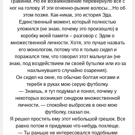
Травинки. Но ее возникновение перевернуло все с
ног на голову. И эти огненно-рыжие волосы…Но об
этом позже. Как-никак, это история Эда.
Единственный момент, который полностью
уложился (не знаю, почему это произошло) в
коробку моей памяти – разговор с Эдом о
множественной личности. Хотя, это лучше назвать
его монологом, потому что я только сидел и
поражался тем, что говорил этот мальчуган (не
знаю, под воздействием ли своей бутылки или из-за
нахлынувшего случайно озарения).
Он сидел на окне, по обычаю болтая ногами и
теребя в руках мою серую футболку.
— Знаешь, я тут подумал и понял, почему у
некоторых возникает синдром множественной
личности, — спокойно выбросив в окно мою
футболку, сказал он.
Я решил простить ему этот небольшой грешок. Все
равно потом я придумаю что-нибудь похлеще.
— Ты раньше не интересовался подобными