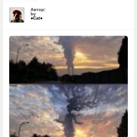
Автор:
by
●Сat●