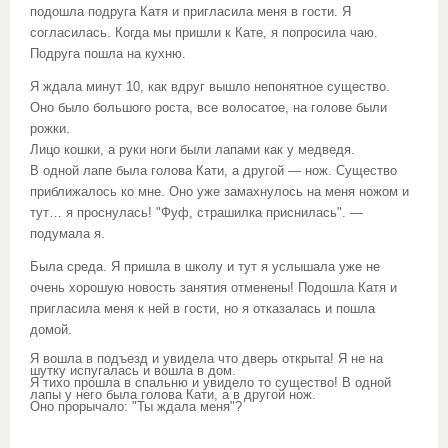
подошла подруга Катя и пригласила меня в гости. Я
согласилась. Когда мы пришли к Кате, я попросила чаю.
Подруга пошла на кухню.
Я ждала минут 10, как вдруг вышло непонятное существо.
Оно было большого роста, все волосатое, на голове были
рожки.
Лицо кошки, а руки ноги были лапами как у медведя.
В одной лапе была голова Кати, а другой — нож. Существо
приближалось ко мне. Оно уже замахнулось на меня ножом и
тут… я проснулась! "Фуф, страшилка приснилась". —
подумала я.
Была среда. Я пришла в школу и тут я услышала уже не
очень хорошую новость занятия отменены! Подошла Катя и
пригласила меня к ней в гости, но я отказалась и пошла
домой.
Я вошла в подъезд и увидела что дверь открыта! Я не на
шутку испугалась и вошла в дом.
Я тихо прошла в спальню и увидело то существо! В одной
лапы у него была голова Кати, а в другой нож.
Оно прорычало: "Ты ждала меня"?