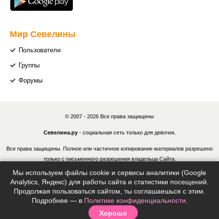
Мир Севелины
Пользователи
Группы
Форумы
© 2007 - 2026 Все права защищены
Севелина.ру
- социальная сеть только для девочек.
Все права защищены. Полное или частичное копирование материалов разрешено
только с письменного разрешения владельца Сайта.
Мы используем файлы cookie и сервисы аналитики (Google
В случае обнаружения нарушений, виновные лица могут быть привлечены к
Analytics, Яндекс) для работы сайта и статистики посещений.
ответственности в соответствии с действующим законодательством Российской
Продолжая пользоваться сайтом, ты соглашаешься с этим.
Федерации.
Подробнее — в
Политике конфиденциальности
.
Хорошо
Политика конфиденциальности
|
Согласие на обработку ПДн
|
Правила
|
Контакты