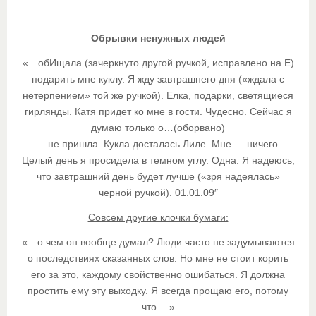
Обрывки ненужных людей
«…обИщала (зачеркнуто другой ручкой, исправлено на Е)
подарить мне куклу. Я жду завтрашнего дня («ждала с
нетерпением» той же ручкой). Елка, подарки, светящиеся
гирлянды. Катя придет ко мне в гости. Чудесно. Сейчас я
думаю только о…(оборвано)
… не пришла. Кукла досталась Лиле. Мне — ничего.
Целый день я просидела в темном углу. Одна. Я надеюсь,
что завтрашний день будет лучше («зря надеялась»
черной ручкой). 01.01.09″
Совсем другие клочки бумаги:
«…о чем он вообще думал? Люди часто не задумываются
о последствиях сказанных слов. Но мне не стоит корить
его за это, каждому свойственно ошибаться. Я должна
простить ему эту выходку. Я всегда прощаю его, потому
что… »