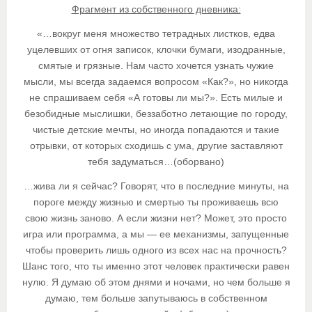
Фрагмент из собственного дневника:
«…вокруг меня множество тетрадных листков, едва
уцелевших от огня записок, клочки бумаги, изодранные,
смятые и грязные. Нам часто хочется узнать чужие
мысли, мы всегда задаемся вопросом «Как?», но никогда
не спрашиваем себя «А готовы ли мы?». Есть милые и
безобидные мыслишки, беззаботно летающие по городу,
чистые детские мечты, но иногда попадаются и такие
отрывки, от которых сходишь с ума, другие заставляют
тебя задуматься…(оборвано)
…жива ли я сейчас? Говорят, что в последние минуты, на
пороге между жизнью и смертью ты проживаешь всю
свою жизнь заново. А если жизни нет? Может, это просто
игра или программа, а мы — ее механизмы, запущенные
чтобы проверить лишь одного из всех нас на прочность?
Шанс того, что ты именно этот человек практически равен
нулю. Я думаю об этом днями и ночами, но чем больше я
думаю, тем больше запутываюсь в собственном