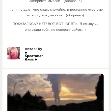
лабиринте мыслей…(оборвано)
…они не дают мне спать спокойно, я постоянно чувствую
их холодное дыхание…(оборвано)
…ПОКАЗАЛОСЬ? НЕТ! ВОТ-ВОТ! ОПЯТЬ! Я слышу их…
они сзади тебя, не поворачивайся…»
Автор: by
♣️
Крестовая
Дама ♣️