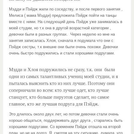
Мэдди и Пэйдж жили по соседству, и после первого занятия ,
Мелиса ( мама Мэдди) предложила Пэйдж пойти на танцы
вместе с ними. На следующий день Пэйдж уже занималась в
моей студии, но т.к она в другой возрастной категории ,
девочки были в разных группах. Через неделю ко мне на
занятия записалась Хлоя, сначала я подумала что они с
Пэйдж сестры, т.к внешне они были очень похожи. Девочки
очень быстро подружились и стали хорошими подругами.
Мэдди и Хлоя подружились не сразу, т.к. они были
одни из самых талантливых учениц моей студии, и я
пыталась выяснить кто из них лучше. Поэтому они
соперничали во всем: кто лучше одет, кто лучше
станцует, кто больше пируэтов сделает, но самое
главное, кто же лучшая подруга для Пэйдж.
Это длилось около двух лет, но потом девочки стали очень
хорошо общаться, поддерживать друг друга , старались быть
хорошими подругами. Со временем Пэйдж отошла на второй
план, но не на долго. Я, смотря на эту ситуацию, думала, что