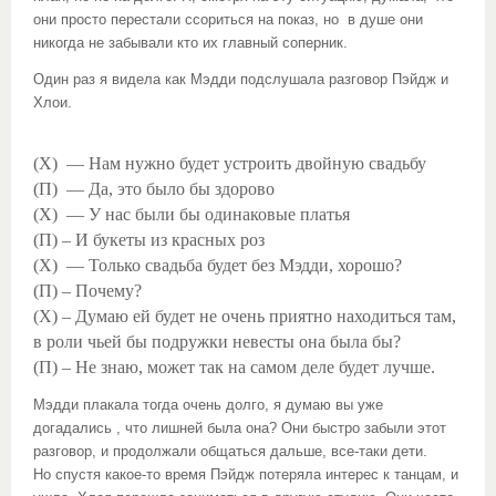
они просто перестали ссориться на показ, но в душе они
никогда не забывали кто их главный соперник.
Один раз я видела как Мэдди подслушала разговор Пэйдж и
Хлои.
(Х) — Нам нужно будет устроить двойную свадьбу
(П) — Да, это было бы здорово
(Х) — У нас были бы одинаковые платья
(П) – И букеты из красных роз
(Х) — Только свадьба будет без Мэдди, хорошо?
(П) – Почему?
(Х) – Думаю ей будет не очень приятно находиться там,
в роли чьей бы подружки невесты она была бы?
(П) – Не знаю, может так на самом деле будет лучше.
Мэдди плакала тогда очень долго, я думаю вы уже
догадались , что лишней была она? Они быстро забыли этот
разговор, и продолжали общаться дальше, все-таки дети.
Но спустя какое-то время Пэйдж потеряла интерес к танцам, и