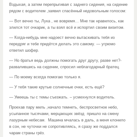
Вздыхая, а затем перепрыгивая с заднего сидения, на сидение
рядом с водителем ,заявил спасённый недовольным голосом:
— Вот вечно ты, Лука , не вовремя… Мне так нравилось, как
злился тот очкарик, а ты взял всё и испортил своим визитом.
— Когда-нибудь мне надоест вечно вытаскивать тебя из
передряг и тебе придётся делать это самому. — угрюмо
ответил шофер.
— Но братья ведь должны помогать друг другу, разве нет?-
развалившись на сидении, спросил неблагодарный братец.
— По моему всегда помогаю только я.
— У тебя такие крутые солнечные очки, есть ещё?
— Умеешь ты с темы съезжать. – усмехнулся водитель.
Проехав пару миль ,начало темнеть, беспросветное небо,
усыпанное тысячами, мерцающих звёзд пришло на смену
лазурным небесам. Машина мчалась в даль, а меня клонило
в сон, не чуточки не сопротивляясь, я сразу же поддался
чарам страны грёз.