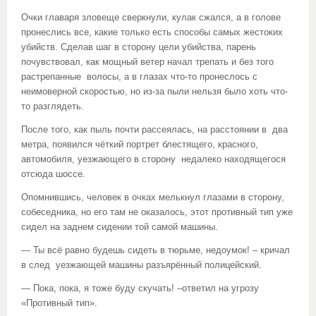
Очки главаря зловеще сверкнули, кулак сжался, а в голове
пронеслись все, какие только есть способы самых жестоких
убийств. Сделав шаг в сторону цели убийства, парень
почувствовал, как мощный ветер начал трепать и без того
растрепанные волосы, а в глазах что-то пронеслось с
неимоверной скоростью, но из-за пыли нельзя было хоть что-
то разглядеть.
После того, как пыль почти рассеялась, на расстоянии в два
метра, появился чёткий портрет блестящего, красного,
автомобиля, уезжающего в сторону недалеко находящегося
отсюда шоссе.
Опомнившись, человек в очках мелькнул глазами в сторону,
собеседника, но его там не оказалось, этот противный тип уже
сидел на заднем сидении той самой машины.
— Ты всё равно будешь сидеть в тюрьме, недоумок! – кричал
в след уезжающей машины разъярённый полицейский.
— Пока, пока, я тоже буду скучать! –ответил на угрозу
«Противный тип».