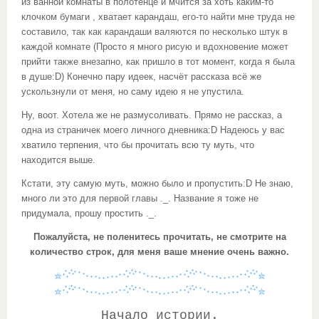
из ванной комнаты в полотенце и мчится за хоть каким-то
клочком бумаги , хватает карандаш, его-то найти мне труда не
составило, так как карандаши валяются по несколько штук в
каждой комнате (Просто я много рисую и вдохновение может
прийти также внезапно, как пришло в тот момент, когда я была
в душе:D)
Конечно пару идеек, насчёт рассказа всё же
ускользнули от меня, но саму идею я не упустила.
Ну, воот. Хотела же не размусоливать. Прямо не рассказ, а
одна из страничек моего личного дневника:D Надеюсь у вас
хватило терпения, что бы прочитать всю ту муть, что
находится выше.
Кстати, эту самую муть, можно было и пропустить:D Не знаю,
много ли это для первой главы ._. Название я тоже не
придумала, прошу простить ._.
Пожалуйста, не поленитесь прочитать, не смотрите на
количество строк, для меня ваше мнение очень важно.
Начало истории.