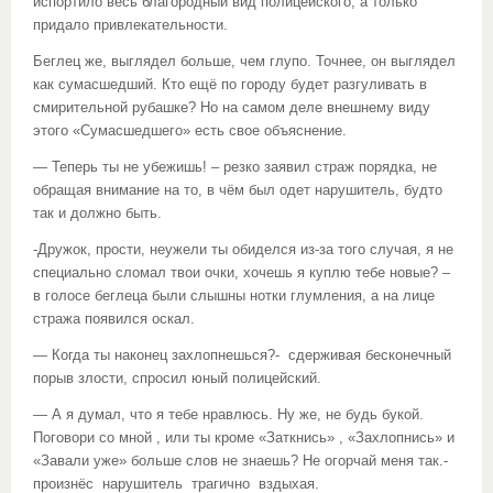
испортило весь благородный вид полицейского, а только
придало привлекательности.
Беглец же, выглядел больше, чем глупо. Точнее, он выглядел
как сумасшедший. Кто ещё по городу будет разгуливать в
смирительной рубашке? Но на самом деле внешнему виду
этого «Сумасшедшего» есть свое объяснение.
— Теперь ты не убежишь! – резко заявил страж порядка, не
обращая внимание на то, в чём был одет нарушитель, будто
так и должно быть.
-Дружок, прости, неужели ты обиделся из-за того случая, я не
специально сломал твои очки, хочешь я куплю тебе новые? –
в голосе беглеца были слышны нотки глумления, а на лице
стража появился оскал.
— Когда ты наконец захлопнешься?- сдерживая бесконечный
порыв злости, спросил юный полицейский.
— А я думал, что я тебе нравлюсь. Ну же, не будь букой.
Поговори со мной , или ты кроме «Заткнись» , «Захлопнись» и
«Завали уже» больше слов не знаешь? Не огорчай меня так.-
произнёс нарушитель трагично вздыхая.