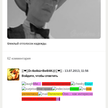
блеклый отголосок надежды.
62 комментария
▒❤▒D℮ßо4kä+Bel04K@▒❤▒
- 13.07.2013, 11:56
Войдите, чтобы ответить
Мм…
давайка посмотрим
Ваау!
Мне нрава
Еееее
(как
увлеклась)
Ляляляля
Ооо… как интересно
(болею за твою запись)
)))
!