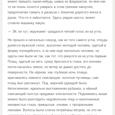
может пришить какая-нибудь шавка из федералов, но мне как-
то не очень хочется умирать в этом грязном закоулке,
предпочитаю смерть в джакузи с бокалом дорогого виски в
руках. Что-то я заболтался. Здесь рядом шоссе, может
словлю машинку какую.
— Эй, он тут, окружаем! –раздался чёткий голос из-за угла.
Не прошло и несколько секунд, как из того самого угла, откуда
донёсся мужской голос, выскочил молодой человек, одетый в
форму полицейского, а за ним ещё несколько человек, но
одеты они были не так, как тот, что ринулся из-за угла первым.
Плащ, одетый на него, сразу бросался в глаза, его кончики
почти касались земли, но ветер не давал достать до
поверхности. На чёрном, как глубокая ночь плаще,
красовались немного свисающие, золотые пуговицы, сам
плащ был распахнут. Под верхней одеждой была
белоснежная, идеально выглаженная рубашка, а чёрный
свисающий галстук придавал элегантности. Поднимаясь выше
можно было разглядеть недовольное лицо и наполненные
ненавистью глаза, прикрытые очками, с прозрачными
линзами. Волосы были слегка потрёпаны ветром, но это не