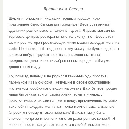
Прерванная беседа.
Шумный, огромный, кишащий людьми городок, хотя
правильнее было бы сказать городище. Весь усыпанный
зданиями разной высоты, ширины, цвета. Ларьки, магазины,
торговые центры, рестораны чего только тут нет. Весь этот
шум и рёв мотора проезжающих мимо машин выводит меня из
себя. Но знаете, я благодарен этому месту, не будь я здесь, а
в каком-нибудь другом, не столь населенном, мало
продвигающимся и почти заброшенном городке, я бы уже
давно горел в аду.
Ну, почему, почему я не родился каким-нибудь простым
пареньком из Нью-Йорка , живущим в своём собственном
маленьком особнячке с видом на океан? Да я бы всё продал
лишь бы отказаться от своей жизни, если эту череду
приключений, этих самых , мать вашу, приключений, которых
так любит находить моя пятая точка можно назвать жизнью!
Спросите почему я такой нервный? Да как я могу быть
спокоен, когда за мной гонится стая разъярённых копов?! Я
конечно просто тащусь от того, что в любой момент меня