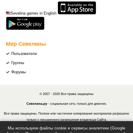
Sevelina games in English
Мир Севелины
Пользователи
Группы
Форумы
© 2007 - 2026 Все права защищены
Севелина.ру
- социальная сеть только для девочек.
Все права защищены. Полное или частичное копирование материалов разрешено
только с письменного разрешения владельца Сайта.
Мы используем файлы cookie и сервисы аналитики (Google
В случае обнаружения нарушений, виновные лица могут быть привлечены к