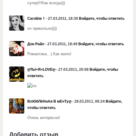
супер!!!Как всегда)))
Caroline †
- 27.03.2011, 18:30
Войдите, чтобы ответить
оч прикольно))))
Дон Райл
- 27.03.2011, 18:49
Войдите, чтобы ответить
Романтика…) Как мило!
ღТЫ+Я=LOVEღ
- 27.03.2011, 20:08
Войдите, чтобы
ответить
ВлЮбЛёНнАя В мЕчТуღ
- 28.03.2011, 06:24
Войдите,
чтобы ответить
Очень интересно!
Добавить отзыв