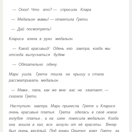
— Оооо! Что это? — спросила Клара
— Медальон мамы! — ответила Грети.
— Дай посмотреть!
Клариса взяла в руки медальон.
— Какой красивый! Одень его завтра, когда мы
отсюда выпускаться будем.
— Обязательно одену.
Мари ушла. Грета пошла на крышу и стала
рассматривать медальон.
— Мама , папа, как же мне вас не хватает. —
сказала Грети.
Наступило завтра. Мари принесла Грете и Кларисе
очень красивые платья. Грета оделась в своё новое
голубое платье , а на шею повесила медальон. Когда
она вошла в зал, все ахнули от её красоты. Вечер
был очень весёлый. Под конец Орител взял Грету за