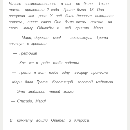
Ничего знаменательного в них не было. Точно
также пролетели 2 года. Грете было 18. Она
расцвела как роза. У неё были длинные вьющиеся
волосы , синие глаза. Она была очень похожа на
свою маму. Однажды к ней пришла Мари.
— Мари, дорогая моя! — воскликнула Грета
спыгнув с кровати.
— Греточка!
— Как же я рада тебя видеть!
— Грети, я вот тебе одну вещицу принесла.
Мари дала Грете блестящий золотой медальон.
— Это медальон твоей мамы.
— Спасибо, Мари!
В комнату вошли Орител и Клариса.