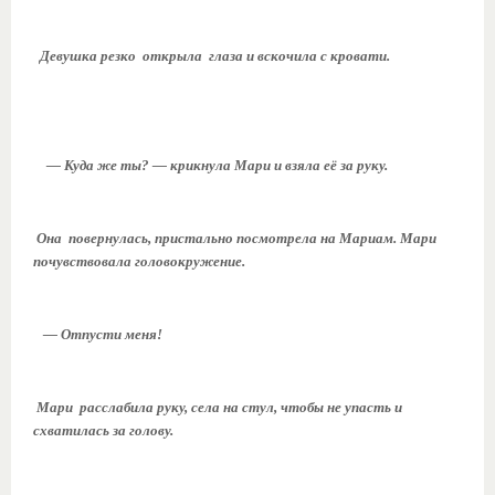
Девушка резко открыла глаза и вскочила с кровати.
— Куда же ты? — крикнула Мари и взяла её за руку.
Она повернулась, пристально посмотрела на Мариам. Мари
почувствовала головокружение.
— Отпусти меня!
Мари расслабила руку, села на стул, чтобы не упасть и
схватилась за голову.