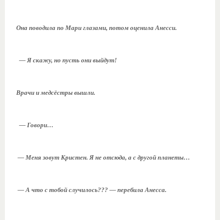
Она поводила по Мари глазами, потом оценила Анесси.
— Я скажу, но пусть они выйдут!
Врачи и медсёстры вышли.
— Говори…
— Меня зовут Кристен. Я не отсюда, а с другой планеты…
— А что с тобой случилось??? — перебила Анесса.