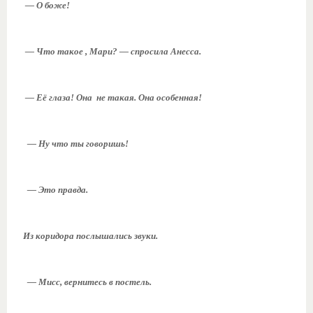
— О боже!
— Что такое , Мари? — спросила Анесса.
— Её глаза! Она не такая. Она особенная!
— Ну что ты говоришь!
— Это правда.
Из коридора послышались звуки.
— Мисс, вернитесь в постель.