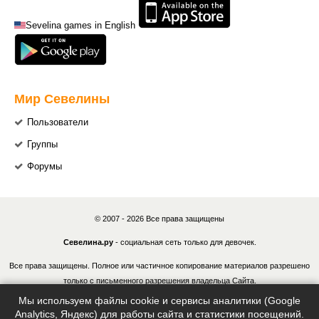
Sevelina games in English
Мир Севелины
Пользователи
Группы
Форумы
© 2007 - 2026 Все права защищены
Севелина.ру
- социальная сеть только для девочек.
Все права защищены. Полное или частичное копирование материалов разрешено
только с письменного разрешения владельца Сайта.
Мы используем файлы cookie и сервисы аналитики (Google
В случае обнаружения нарушений, виновные лица могут быть привлечены к
Analytics, Яндекс) для работы сайта и статистики посещений.
ответственности в соответствии с действующим законодательством Российской