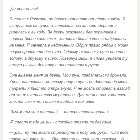
-Да пошел ты!
Я пошла к Розмари, по дороге отцепляя от платья юбку. Я
вынула нож из пульта, положила его за пояс шортов и
ринулась к выходу. За дверь оказалась два охранника в
черных броне-костюмах, которые были готовы набросить
на меня. Я замерла в недоумении. Вдруг прямо рядом с моим
лицом пролетело две пули. Одному охраннику пуля попала в
голову, а другому в шею. Повернувшись, я снова увидела ту
самую рыжую девушку с пистолетом в руках.
Она вывела меня за дверь. Мои руки предательски дрожали.
Кровь растеклась по всему полу и чуть не достала до моих
туфель, я быстро отпрыгнула. Я не могла оторвать взгляд
от этих пустых глаз мертвецов. Для меня в них читалась
злость…ко мне. Только я видела в них гнев.
-Зачем ты это сделала? — истерически заорала я.
-Я спасла тебе жизнь,- спокойно ответила девушка.
— Да… ну ты могла стрельнуть в ногу или руку… Они ведь
такие же, как и мы… Они просто выполняют приказы… А