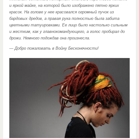
и яркой майке, на которой было изображено пятно ярких
красок. На голове у нее красовался огромный пучок из
бардовых дредов, а правая рука полностью была забита
цветными татуировками. Ее лицо было настолько сильным
и жестким, как у главнокомандующего, а голос пробирал до
дрожи. Немного подождав она произнесла.
— Добро пожаловать в Войну Бесконечности!