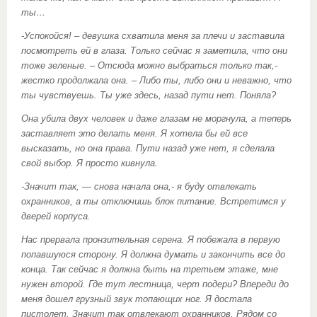
ты…
-Успокойся! – девушка схватила меня за плечи и заставила
посмотреть ей в глаза. Только сейчас я заметила, что они
тоже зеленые. – Отсюда можно выбраться только так,-
жестко продолжала она. – Либо ты, либо они и неважно, что
ты чувствуешь. Ты уже здесь, назад пути нет. Поняла?
Она убила двух человек и даже глазам не моргнула, а теперь
заставляет это делать меня. Я хотела бы ей все
высказать, но она права. Пути назад уже нет, я сделала
свой выбор. Я просто кивнула.
-Значит так, — снова начала она,- я буду отвлекать
охранников, а ты отключишь блок питание. Встретимся у
дверей корпуса.
Нас прервала пронзительная серена. Я побежала в первую
попавшуюся сторону. Я должна думать и закончить все до
конца. Так сейчас я должна быть на третьем этаже, мне
нужен второй. Где тут лестница, черт подери? Впереди до
меня дошел грузный звук топающих ног. Я достала
пистолет. Значит так отвлекают охранников. Рядом со