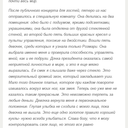
почти весь мир.
После публичного концерта для гостей, пятеро из нас
отправилось в специальную комнату. Она делилась на два
помещения: одно было с подиумом, яркими подсветками,
украшениями, она была отделена от другой стеклянной
стеной, во второй было пять больших красных кресел и
пульты управления, похожие на джойстики. Вошли пять
девочек, среди которых я узнала только Розмари. Она
выбрала именно меня и проверила способность управлять
мной, как и ее подруги. Дочка президента оказалась самой
неприятной личностью в мире, и это я еще мягко
выразилась. Ее смех я слышала даже через стекло. Это
омерзительный громкий звон, который закладывает уши.
Мало того длинное платье, которое при каждом повороте
извивалось вокруг моих ног, как змея. Теперь оно уже мне не
казалось таким прекрасным. Это невозможно терпеть за
любые деньги. Девочка вернула меня в первоначальное
положение. Глупая улыбка не сходила с моего лица, пока
девочка не вышла. Это еще одно золотое правило хорошей
куклы- нужно всегда улыбаться. Слава богу, что я могу
контролировать свое лицо, но этого все равно