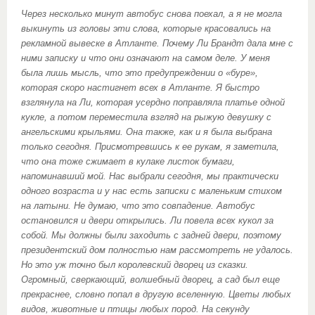
Через несколько минут автобус снова поехал, а я не могла
выкинуть из головы эти слова, которые красовались на
рекламной вывеске в Атланте. Почему Ли Брандт дала мне с
ними записку и что они означают на самом деле. У меня
была лишь мысль, что это предупреждении о «буре»,
которая скоро настигнет всех в Атланте. Я быстро
взглянула на Ли, которая усердно поправляла платье одной
кукле, а потом переместила взгляд на рыжую девушку с
ангельскими крыльями. Она также, как и я была выбрана
только сегодня. Присмотревшись к ее рукам, я заметила,
что она тоже сжимает в кулаке листок бумаги,
напоминавший мой. Нас выбрали сегодня, мы практически
одного возраста и у нас есть записки с маленьким стихом
на латыни. Не думаю, что это совпадение. Автобус
остановился и двери открылись. Ли повела всех кукол за
собой. Мы должны были заходить с задней двери, поэтому
президентский дом полностью нам рассмотреть не удалось.
Но это уж точно был королевский дворец из сказки.
Огромный, сверкающий, волшебный дворец, а сад был еще
прекраснее, словно попал в другую вселенную. Цветы любых
видов, животные и птицы любых пород. На секунду