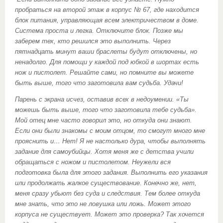
пробраться на второй этаж в корпус № 67, где находится
блок питания, управляющая всем электричеством в доме.
Система проста и легка. Отключите блок. Позже мы
заберем тех, кто решился это выполнить. Через
пятнадцать минут ваши браслеты будут отключены, но
ненадолго. Для помощи у каждой под юбкой в шортах есть
нож и пистолет. Решайте сами, но помните вы можете
быть выше, того что заготовила вам судьба. Удачи!
Парень с экрана исчез, оставив всех в недоумении. «Ты
можешь быть выше, того что заготовила тебе судьба».
Мой отец мне часто говорил это, но откуда они знают.
Если они были знакомы с моим отцом, то смогут много мне
прояснить и… Нет! Я не настолько дура, чтобы выполнять
задание для самоубийцы. Хотя меня же с детства учили
обращаться с ножом и пистолетом. Неужели вся
подготовка была для этого задания. Выполнить его указания
или продолжать жалкое существование. Конечно же, нет,
меня сразу убьют без суда и следствия. Тем более откуда
мне знать, что это не ловушка или ложь. Может этого
корпуса не существует. Может это проверка? Так хочется