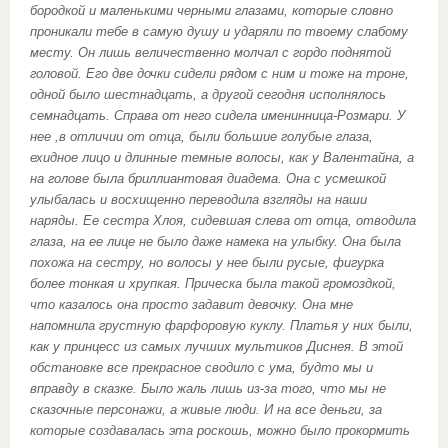
бородкой и маленькими черными глазами, которые словно
проникали тебе в самую душу и ударяли по твоему слабому
месту. Он лишь величественно молчал с гордо поднятой
головой. Его две дочки сидели рядом с ним и тоже на троне,
одной было шестнадцать, а другой сегодня исполнялось
семнадцать. Справа от него сидела именинница-Розмари. У
нее ,в отличии от отца, были большие голубые глаза,
ехидное лицо и длинные темные волосы, как у Валентайна, а
на голове была бриллиантовая диадема. Она с усмешкой
улыбалась и восхищенно переводила взгляды на наши
наряды. Ее сестра Хлоя, сидевшая слева от отца, отводила
глаза, на ее лице не было даже намека на улыбку. Она была
похожа на сестру, но волосы у нее были русые, фигурка
более тонкая и хрупкая. Прическа была такой громоздкой,
что казалось она просто задавит девочку. Она мне
напомнила грустную фарфоровую куклу. Платья у них были,
как у принцесс из самых лучших мультиков Диснея. В этой
обстановке все прекрасное сводило с ума, будто мы и
вправду в сказке. Было жаль лишь из-за того, что мы не
сказочные персонажи, а живые люди. И на все деньги, за
которые создавалась эта роскошь, можно было прокормить