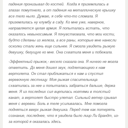
падения пронизывал до костей. Когда я приземлилась в
глазах помутнело, а от падения на металлическую крышку
все тело ныло. Думаю, я себе что-то сломала. Я
приземлилась ну клумбу в саду. Ко мне уже, наверное,
направляется целая армия. Я попыталась встать, что
оказалось невыносимым. Я почувствовала, что мои кости,
будто сделаны из железа, а все раны, которые мне нанесли
осколки стали жечь еще сильнее. Я смогла увидеть рыжую
девушку, бегущую ко мне. Она схватила меня и побежала.
-Эффектный прыжок,- весело сказала она. Я ничего не могла
ответить. До меня дошел звук, подлетающего к нам
вертолета. Он стал приближаться к нам и спустил
веревочную лестницу. Моя рыжая спасительница
схватилась за нее и попыталась забраться дальше, держа
меня. Я из последних сил вцепилась ногтями в толстый
канат, а вертолет быстро улетал. Сильный ветер срывал
меня с веревки. Боль в теле усиливалась. Мне помогла
подняться вверх рыжая девушка. Перед тем как потерять
сознание, последнее, что я увидела было лицо Ли Брандт, из-
за которой я оказалась здесь.