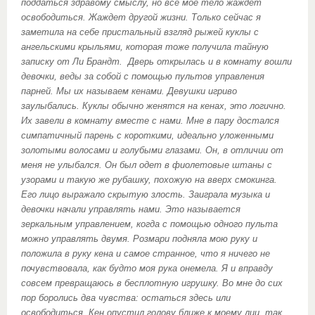
поддаться здравому смыслу, но все мое тело жаждет
освободиться. Жаждет другой жизни. Только сейчас я
заметила на себе пристальный взгляд рыжей куклы с
ангельскими крыльями, которая тоже получила тайную
записку от Ли Брандт. Дверь открылась и в комнату вошли
девочки, веды за собой с помощью пультов управления
парней. Мы их называем кенами. Девушки игриво
заулыбались. Куклы обычно женятся на кенах, это логично.
Их завели в комнату вместе с нами. Мне в пару достался
симпатичный парень с короткими, идеально уложенными
золотыми волосами и голубыми глазами. Он, в отличии от
меня не улыбался. Он был одет в фиолетовые штаны с
узорами и такую же рубашку, похожую на вверх смокинга.
Его лицо выражало скрытую злость. Заиграла музыка и
девочки начали управлять нами. Это называется
зеркальным управлением, когда с помощью одного пульта
можно управлять двумя. Розмари подняла мою руку и
положила в руку кена и самое странное, что я ничего не
почувствовала, как будто моя рука онемела. Я и вправду
совсем превращаюсь в бесплотную игрушку. Во мне до сих
пор боролись два чувства: остаться здесь или
освободиться. Кен опустил голову ближе к моему лиц, так