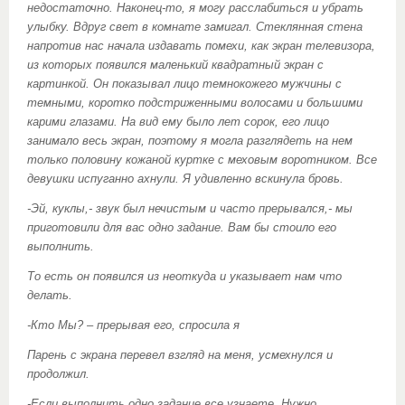
недостаточно. Наконец-то, я могу расслабиться и убрать
улыбку. Вдруг свет в комнате замигал. Стеклянная стена
напротив нас начала издавать помехи, как экран телевизора,
из которых появился маленький квадратный экран с
картинкой. Он показывал лицо темнокожего мужчины с
темными, коротко подстриженными волосами и большими
карими глазами. На вид ему было лет сорок, его лицо
занимало весь экран, поэтому я могла разглядеть на нем
только половину кожаной куртке с меховым воротником. Все
девушки испуганно ахнули. Я удивленно вскинула бровь.
-Эй, куклы,- звук был нечистым и часто прерывался,- мы
приготовили для вас одно задание. Вам бы стоило его
выполнить.
То есть он появился из неоткуда и указывает нам что
делать.
-Кто Мы? – прерывая его, спросила я
Парень с экрана перевел взгляд на меня, усмехнулся и
продолжил.
-Если выполнить одно задание все узнаете. Нужно