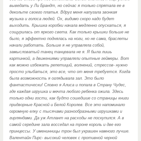
выведать у Ли Брандт, но сейчас я только спрятала ее в
декольте своего платья. Вдруг меня напугала звонкая
музыка и голоса людей. Ох, видимо скоро надо будет
выходить. Крышка коробки начала медленно опускаться, я
сощурилась от яркого света. Как только крышки больше не
было, я эффектно поднялась на ноги, но не сама, браслеты
начали работать. Больше я не управляла собой,
замысловатый танец танцевала не я. Я была лишь
картинкой, а движениями управляли опытные геймеры. Вот
как можно избежать репетиций, волнений, стрессов- нужно
просто улыбаться, это все, что от меня требуется. Когда
была возможность я оглядывала зал. Это было
фантастически! Словно я Алиса и попала в Страну Чудес,
где каждая игрушка и мечта любого ребенка ожила. Здесь
только одни гости, как будто сошедшие со страницы книги
придворные Красной и Белой Королев. Все это напоминало
огромную елку с тысячами разнообразными игрушками и
гирляндами. Да уж Атлант на расходы не поскупился. А в
самой середине зала восседал на троне король и две его
принцессы. У именинницы трон был украшен намного лучше.
Валентайн Пирс- высокий человек с противной черной