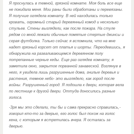
Я проснулась в темной, грязной комнате. Моя боль все еще
не покидала меня. Мои раны были обработаны и перевязаны.
Я получше оглядела комнату. В ней находилась только
кровать, огромный старый деревянный комод и несколько
стульев. Стены выглядели, как после пожара. На стуле
рядом со мной лежали обычные помятые стертые джинсы и
серая футболка. Только сейчас я вспомнила, что на мне
надет грязный корсет от платья и шорты. Переодевшись, я
обнаружила на разваливающемся деревянном полу
потрепанные черные кеды. Еще раз оглядев комнату, я
заметила окно, закрытое порванной занавеской. Взглянув в
него, я увидела лишь разрушенные дома, гнилые деревья и
растения, темное небо- это выглядело, как город после
войны. Разрушенный город. Я подошла к двери, которая вела
по лестнице к другой двери. Оттуда доносились разные
голоса.
-Зря мы это сделали, ты бы и сама прекрасно справилась,-
говорил кто-то за дверью, его голос был похож на голос
кена, с которым я встретилась вчера. Я осталась за
дверью.