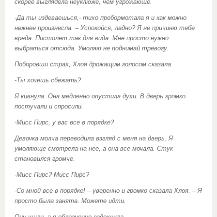
скорее выглядела неуклюже, чем угрожающе.
-Да ты издеваешься,- тихо пробормотала я и как можно
нежнее произнесла. – Успокойся, ладно? Я не причиню тебе
вреда. Пистолет так для вида. Мне просто нужно
выбраться отсюда. Умоляю не поднимай тревогу.
Поборовши страх, Хлоя дрожащим голосом сказала.
-Ты хочешь сбежать?
Я кивнула. Она медленно опустила духи. В дверь громко
постучали и спросили.
-Мисс Пирс, у вас все в порядке?
Девочка молча переводила взгляд с меня на дверь. Я
умоляюще смотрела на нее, а она все мочала. Стук
становился громче.
-Мисс Пирс? Мисс Пирс?
-Со мной все в порядке! – уверенно и громко сказала Хлоя. – Я
просто была занята. Можете идти.
Они ушли, а я облегченно вздохнула.