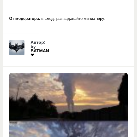
От модератора:
в след. раз задавайте миниатюру.
Автор:
by
BATMAN
❤