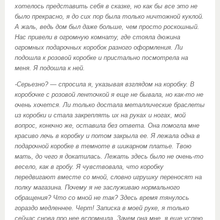
хотелось представить себя в сказке, но как бы все это не
было прекрасно, я до сих пор была только ничтожной куклой.
А жаль, ведь дом был даже больше, чем просто роскошный.
Нас привели в огромную комнату, где стояла дюжина
огромных подарочных коробок разного оформления. Ли
подошла к розовой коробке и пристально посмотрела на
меня. Я подошла к ней.
-Серьезно? — спросила я, указывая взглядом на коробку. В
коробочке с розовой ленточкой я еще не бывала, но как-то не
очень хочется. Ли только достала металлические браслеты
из коробки и стала закреплять их на руках и ногах, мой
вопрос, конечно же, оставила без ответа. Она помогла мне
красиво лечь в коробку и потом закрыла ее. Я лежала одна в
подарочной коробке в темноте в шикарном платье. Твою
мать, до чего я докатилась. Лежать здесь было не очень-то
весело, как в гробу. Я чувствовала, что коробку
передвигают вместе со мной, словно игрушку переносят на
полку магазина. Почему я не заслуживаю нормального
обращения? Что со мной не так? Здесь время тянулось
гораздо медленнее. Черт! Записка в моей руке, я только
сейчас снова про нее вспомнила. Зачем она мне, я еще успею