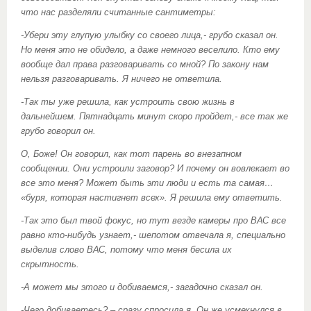
что нас разделяли считанные сантиметры:
-Убери эту глупую улыбку со своего лица,- грубо сказал он.
Но меня это не обидело, а даже немного веселило. Кто ему
вообще дал права разговаривать со мной? По закону нам
нельзя разговаривать. Я ничего не ответила.
-Так ты уже решила, как устроить свою жизнь в
дальнейшем. Пятнадцать минут скоро пройдет,- все так же
грубо говорил он.
О, Боже! Он говорил, как тот парень во внезапном
сообщении. Они устроили заговор? И почему он вовлекает во
все это меня? Может быть эти люди и есть та самая…
«буря, которая настигнет всех». Я решила ему ответить.
-Так это был твой фокус, но тут везде камеры про ВАС все
равно кто-нибудь узнает,- шепотом отвечала я, специально
выделив слово ВАС, потому что меня бесила их
скрытность.
-А может мы этого и добиваемся,- загадочно сказал он.
-Чего добиваетесь? – сразу спросила я. Он же усмехнулся в