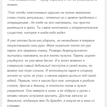
ответ.
-Того чтобы пластиковые игрушки на полках магазинах
снова стали актуальны,- ответил он и громче продолжил с
отвращением,- Но тебе на это наплевать, ты просто
валяешься в грязи. Ты самое ничтожное и отвратительное
существо, которое я когда-либо видел.
Я уже готова была его ударить, но неожиданно я впервые
почувствовала свои руки. Меня охватило тепло от рук
парня, все прервали танец. Розмари безрезультатно
пыталась нажимать на все кнопки пульта. Парень широко
улыбнулся, он уже меня бесит. И в этот момент я
совершила самый дебильный поступок в своей жизни, но
может оно того стоило. Я оттолкнула парня в сторону,
отчего он чуть не упал, и начала нервно рыться под своей
юбкой. Первым, что я нашла был нож, которым я разбила
стекло, бросив в девочку, в точности попав в пульт
управления. Она замерла в шоке, а ее подруги и куклы с
кенами начали испуганно кричать. Достав записку из
декольте, отданную мне Ли Брандт, я кинула ее в кена со
словами.