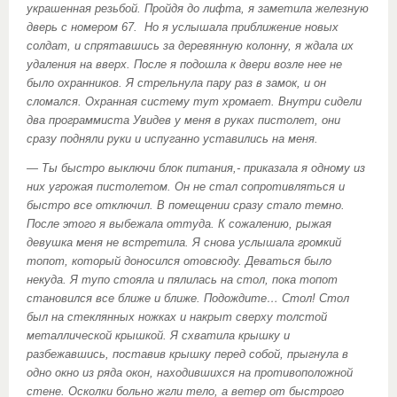
украшенная резьбой. Пройдя до лифта, я заметила железную
дверь с номером 67. Но я услышала приближение новых
солдат, и спрятавшись за деревянную колонну, я ждала их
удаления на вверх. После я подошла к двери возле нее не
было охранников. Я стрельнула пару раз в замок, и он
сломался. Охранная систему тут хромает. Внутри сидели
два программиста Увидев у меня в руках пистолет, они
сразу подняли руки и испуганно уставились на меня.
— Ты быстро выключи блок питания,- приказала я одному из
них угрожая пистолетом. Он не стал сопротивляться и
быстро все отключил. В помещении сразу стало темно.
После этого я выбежала оттуда. К сожалению, рыжая
девушка меня не встретила. Я снова услышала громкий
топот, который доносился отовсюду. Деваться было
некуда. Я тупо стояла и пялилась на стол, пока топот
становился все ближе и ближе. Подождите… Стол! Стол
был на стеклянных ножках и накрыт сверху толстой
металлической крышкой. Я схватила крышку и
разбежавшись, поставив крышку перед собой, прыгнула в
одно окно из ряда окон, находившихся на противоположной
стене. Осколки больно жгли тело, а ветер от быстрого