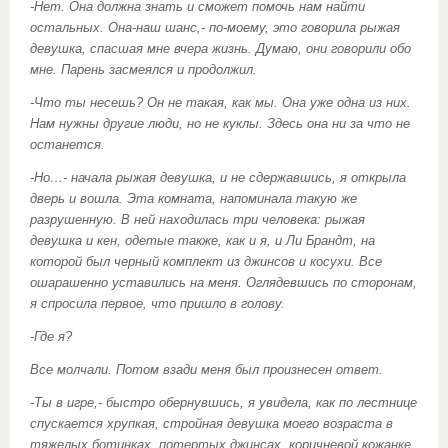
-Нет. Она должна знать и сможет помочь нам найти
остальных. Она-наш шанс,- по-моему, это говорила рыжая
девушка, спасшая мне вчера жизнь. Думаю, они говорили обо
мне. Парень засмеялся и продолжил.
-Что ты несешь? Он не такая, как мы. Она уже одна из них.
Нам нужны другие люди, но не куклы. Здесь она ни за что не
останется.
-Но…- начала рыжая девушка, и не сдержавшись, я открыла
дверь и вошла. Эта комната, напоминала такую же
разрушенную. В ней находилась три человека: рыжая
девушка и кен, одетые также, как и я, и Ли Брандт, на
которой был черный комплект из джинсов и косухи. Все
ошарашенно уставились на меня. Оглядевшись по сторонам,
я спросила первое, что пришло в голову.
-Где я?
Все молчали. Потом взади меня был произнесен ответ.
-Ты в игре,- быстро обернувшись, я увидела, как по лестнице
спускается хрупкая, стройная девушка моего возраста в
тяжелых ботинках, потертых джинсах, коричневой кожанке