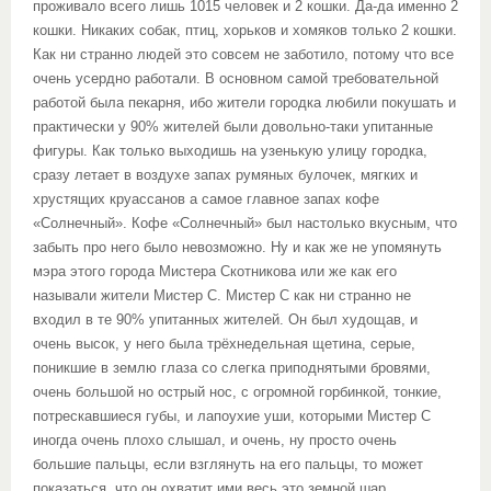
проживало всего лишь 1015 человек и 2 кошки. Да-да именно 2
кошки. Никаких собак, птиц, хорьков и хомяков только 2 кошки.
Как ни странно людей это совсем не заботило, потому что все
очень усердно работали. В основном самой требовательной
работой была пекарня, ибо жители городка любили покушать и
практически у 90% жителей были довольно-таки упитанные
фигуры. Как только выходишь на узенькую улицу городка,
сразу летает в воздухе запах румяных булочек, мягких и
хрустящих круассанов а самое главное запах кофе
«Солнечный». Кофе «Солнечный» был настолько вкусным, что
забыть про него было невозможно. Ну и как же не упомянуть
мэра этого города Мистера Скотникова или же как его
называли жители Мистер С. Мистер С как ни странно не
входил в те 90% упитанных жителей. Он был худощав, и
очень высок, у него была трёхнедельная щетина, серые,
поникшие в землю глаза со слегка приподнятыми бровями,
очень большой но острый нос, с огромной горбинкой, тонкие,
потрескавшиеся губы, и лапоухие уши, которыми Мистер С
иногда очень плохо слышал, и очень, ну просто очень
большие пальцы, если взглянуть на его пальцы, то может
показаться, что он охватит ими весь это земной шар.