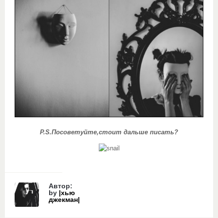
P.S.Посоветуйте,стоит дальше писать?
Автор:
by
|хью
джекман|