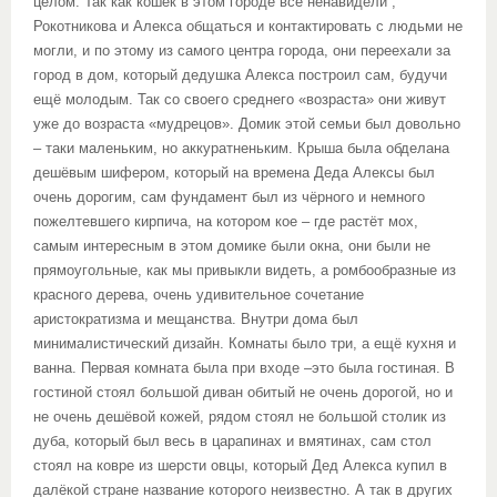
целом. Так как кошек в этом городе все ненавидели ,
Рокотникова и Алекса общаться и контактировать с людьми не
могли, и по этому из самого центра города, они переехали за
город в дом, который дедушка Алекса построил сам, будучи
ещё молодым. Так со своего среднего «возраста» они живут
уже до возраста «мудрецов». Домик этой семьи был довольно
– таки маленьким, но аккуратненьким. Крыша была обделана
дешёвым шифером, который на времена Деда Алексы был
очень дорогим, сам фундамент был из чёрного и немного
пожелтевшего кирпича, на котором кое – где растёт мох,
самым интересным в этом домике были окна, они были не
прямоугольные, как мы привыкли видеть, а ромбообразные из
красного дерева, очень удивительное сочетание
аристократизма и мещанства. Внутри дома был
минималистический дизайн. Комнаты было три, а ещё кухня и
ванна. Первая комната была при входе –это была гостиная. В
гостиной стоял большой диван обитый не очень дорогой, но и
не очень дешёвой кожей, рядом стоял не большой столик из
дуба, который был весь в царапинах и вмятинах, сам стол
стоял на ковре из шерсти овцы, который Дед Алекса купил в
далёкой стране название которого неизвестно. А так в других