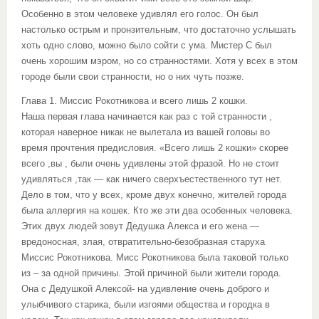
Особенно в этом человеке удивлял его голос. Он был
настолько острым и пронзительным, что достаточно услышать
хоть одно слово, можно было сойти с ума. Мистер С был
очень хорошим мэром, но со странностями. Хотя у всех в этом
городе были свои странности, но о них чуть позже.
Глава 1. Миссис Рокотникова и всего лишь 2 кошки.
Наша первая глава начинается как раз с той странности ,
которая наверное никак не вылетала из вашей головы во
время прочтения предисловия. «Всего лишь 2 кошки» скорее
всего ,вы , были очень удивлены этой фразой. Но не стоит
удивляться ,так — как ничего сверхъестественного тут нет.
Дело в том, что у всех, кроме двух конечно, жителей города
была аллергия на кошек. Кто же эти два особенных человека.
Этих двух людей зовут Дедушка Алекса и его жена —
вредоносная, злая, отвратительно-безобразная старуха
Миссис Рокотникова. Мисс Рокотникова была таковой только
из – за одной причины. Этой причиной были жители города.
Она с Дедушкой Алексой- на удивление очень доброго и
улыбчивого старика, были изгоями общества и городка в