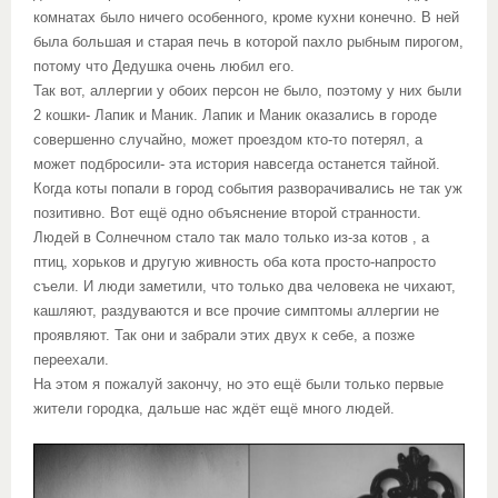
комнатах было ничего особенного, кроме кухни конечно. В ней
была большая и старая печь в которой пахло рыбным пирогом,
потому что Дедушка очень любил его.
Так вот, аллергии у обоих персон не было, поэтому у них были
2 кошки- Лапик и Маник. Лапик и Маник оказались в городе
совершенно случайно, может проездом кто-то потерял, а
может подбросили- эта история навсегда останется тайной.
Когда коты попали в город события разворачивались не так уж
позитивно. Вот ещё одно объяснение второй странности.
Людей в Солнечном стало так мало только из-за котов , а
птиц, хорьков и другую живность оба кота просто-напросто
съели. И люди заметили, что только два человека не чихают,
кашляют, раздуваются и все прочие симптомы аллергии не
проявляют. Так они и забрали этих двух к себе, а позже
переехали.
На этом я пожалуй закончу, но это ещё были только первые
жители городка, дальше нас ждёт ещё много людей.