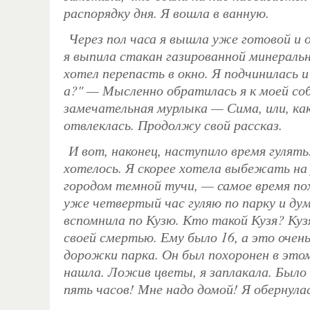
распорядку дня. Я вошла в ванную.
Через пол часа я вышла уже готовой и о
я выпила стакан газированной минеральн
хотел перепасть в окно. Я подчинилась 
а?" — Мысленно обратилась я к моей соб
замечательная мурлыка — Сима, или, как
отвлеклась. Продолжу свой рассказ.
И вот, наконец, наступило время гулят
хотелось. Я скорее хотела выбежать на 
городом темной тучи, — самое время пох
уже четвертый час гуляю по парку и ду
вспомнила по Кузю. Кто такой Кузя? Куз
своей смертью. Ему было 16, а это очен
дорожки парка. Он был похоронен в этом
нашла. Ложив цветы, я заплакала. Было
пять часов! Мне надо домой! Я обернула