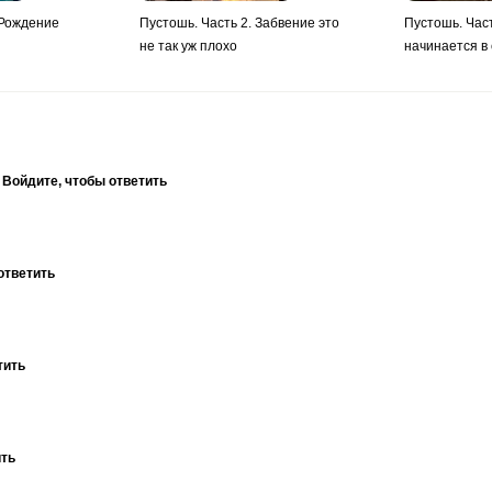
 Рождение
Пустошь. Часть 2. Забвение это
Пустошь. Час
не так уж плохо
начинается в
1
Войдите, чтобы ответить
ответить
тить
ить