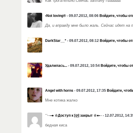
Как трогательно.Сейчас заплачу Гыааааа
•Not loving®
- 09.07.2012, 08:06
Войдите, чтобы от
Да, и вправду мне было жаль. Сейчас идет на 
DarkStar__*
- 09.07.2012, 08:12
Войдите, чтобы от
Удалилась...
- 09.07.2012, 10:54
Войдите, чтобы о
Angel with horns
- 09.07.2012, 17:35
Войдите, чтоб
Мне котика жалко
˙˙·٠•● ☆Доступ к [ღ] закрыт ☆●•٠
- 12.07.2012, 14:
бедная киса