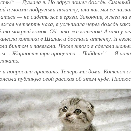
есть!" — Думала я. Но вдруг пошел дождь. Сильный
ой и моими подругами палатку, или как мы ее назва
ться — не сидеть же в грязи. Закончив, я лега на
лежав четверть часа, я услышала через дождь как
ой-то мокрый комок. Ой, это же котенок! А что у 
анесла котенка в Шалик и достала аптечку. Я взял
зала бинтом и завязала. После этого я сделала мал
м-м… Жирность три процента… Пойдет!" — Я нали
 лакать.
 и попросила приехать. Теперь мы дома. Котенок с
 Консоли публикую свой рассказ об этом чуде. Наде