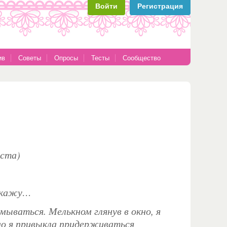
Войти
Регистрация
ив
Советы
Опросы
Тесты
Сообщество
йста)
сскажу…
мываться. Мелькном глянув в окно, я
 но я привыкла придерживаться