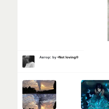
Автор: by
•Not loving®