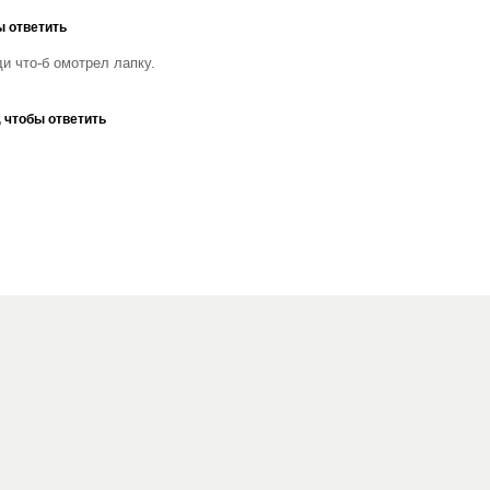
ы ответить
и что-б омотрел лапку.
 чтобы ответить