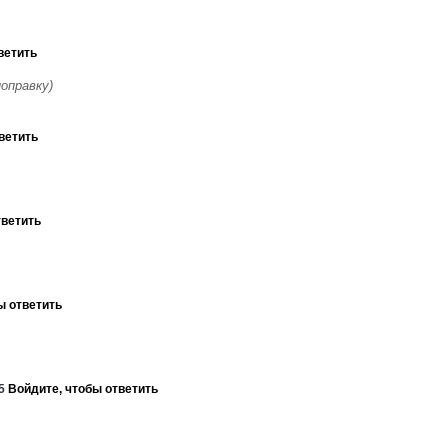
ветить
поправку)
ветить
тветить
ы ответить
35
Войдите, чтобы ответить