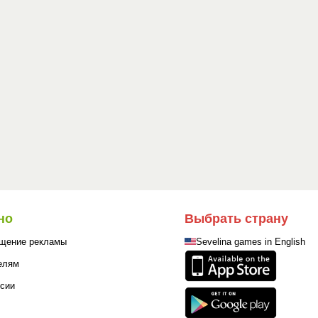
но
Выбрать страну
щение рекламы
Sevelina games in English
елям
сии