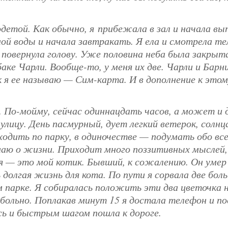
детой. Как обычно, я прибежала в зал и начала вы
ой воды и начала завтракать. Я ела и смотрела тел
и повернула голову. Уже половина неба была закрыт
аке Чарли. Вообще-то, у меня их две. Чарли и Барн
 я ее называю — Сим-карта. И в дополнение к этому
ь. По-мойму, сейчас одиннацдать часов, а может и
улицу. День пасмурный, дует легкий ветерок, солнц
одить по парку, в одиночестве — подумать обо всем
маю о жизни. Приходит много поззитивных мыслей, 
я — это мой котик. Бывший, к сожалению. Он умер 
ь долгая жизнь для кота. По пути я сорвала две бо
 парке. Я собиралась положить эти два цветочка н
 больно. Поплакав минут 15 я достала телефон и п
сь и быстрым шагом пошла к дороге.