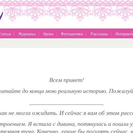
Статьи
Журналы
Уроки
Фотошопики
Рассказы
Интеракт
Всем привет!
итайте до конца мою реальную историю. Пожалу
_________________________
икак не могла ожидать. И сейчас я вам об этом ра
троением. Я встала с дивана, потянулась и пошла у
 темная туча. Конечно, лучше бы погулять сейчас,