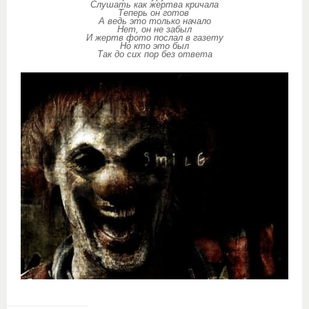
Слушать как жертва кричала
Теперь он готов
А ведь это только начало
Нет, он не забыл
И жертв фото послал в газету
Но кто это был
Так до сих пор без ответа