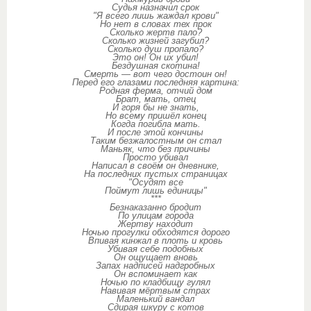
Судья назначил срок
"Я всего лишь жаждал крови"
Но нет в словах тех прок
Сколько жертв пало?
Сколько жизней загубил?
Сколько душ пропало?
Это он! Он их убил!
Бездушная скотина!
Смерть — вот чего достоин он!
Перед его глазами последняя картина:
Родная ферма, отчий дом
Брат, мать, отец
И горя бы не знать,
Но всему пришёл конец
Когда погибла мать.
И после этой кончины
Таким безжалостным он стал
Маньяк, что без причины
Просто убивал
Написал в своём он дневнике,
На последних пустых страницах
"Осудят все
Поймут лишь единицы"
***
Безнаказанно бродит
По улицам города
Жертву находит
Ночью прогулки обходятся дорого
Впивая кинжал в плоть и кровь
Убивая себе подобных
Он ощущает вновь
Запах надписей надгробных
Он вспоминает как
Ночью по кладбищу гулял
Навивая мёртвым страх
Маленький вандал
Сдирая шкуру с котов