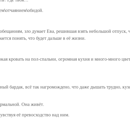
ем\отчаянием\обидой.
и обещаниям, зло думает Ева, решившая взять небольшой отпуск, 
ется понять, что будет дальше в её жизни.
кая кровать на пол-спальни, огромная кухня и много-много цвето
ый бардак, всё так нагромождено, что даже дышать трудно, кухон
ормальной. Она живёт.
чувствуя её превосходство над ним.