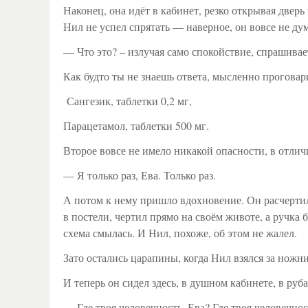
Наконец, она идёт в кабинет, резко открывая дверь
Нил не успел спрятать — наверное, он вовсе не дум
— Что это? – излучая само спокойствие, спрашивае
Как будто ты не знаешь ответа, мысленно проговари
Сангезик, таблетки 0,2 мг,
Парацетамол, таблетки 500 мг.
Второе вовсе не имело никакой опасности, в отличи
— Я только раз, Ева. Только раз.
А потом к нему пришло вдохновение. Он расчертил
в постели, чертил прямо на своём животе, а ручка
схема смылась. И Нил, похоже, об этом не жалел.
Зато остались царапины, когда Нил взялся за ножн
И теперь он сидел здесь, в душном кабинете, в ру
— Где твоя человечность, Ева? Где твоя человечно