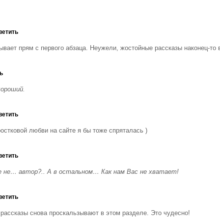
ветить
ывает прям с первого абзаца. Неужели, жостойные рассказы наконец-то 
ь
хороший.
ветить
остковой любви на сайте я бы тоже спряталась )
ветить
е не… автор?.. А в остальном… Как нам Вас не хватает!
ветить
 рассказы снова проскальзывают в этом разделе. Это чудесно!