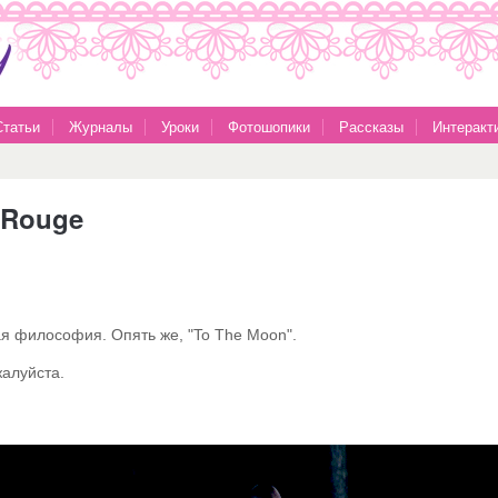
Статьи
Журналы
Уроки
Фотошопики
Рассказы
Интеракт
 Rouge
я философия. Опять же, "To The Moon".
жалуйста.