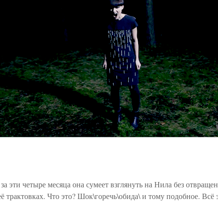
а эти четыре месяца она сумеет взглянуть на Нила без отвращения
её трактовках. Что это? Шок\горечь\обида\ и тому подобное. Всё