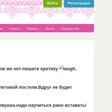
Войти
Регистрация
ив
Советы
Опросы
Тесты
Сообщество
сли же нет-пишите критику
.
олетовой постели.Вдруг ее будит
евушка.надо научиться рано вставать!