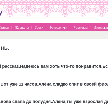
Статьи
Журналы
Уроки
Фотошопики
Рассказы
Интеракт
нь.
 рассказ.Надеюсь вам хоть что-то понравится.Е
.Вот уже 11 часов.Алёна сладко спит в своей фи
снова спала до полудня.Алёна,ты уже взрослая д