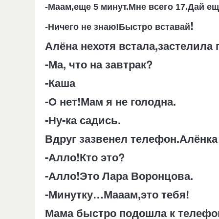
-Маам,еще 5 минут.Мне всего 17.Дай е
!
-Ничего не знаю!Быстро вставай
Алёна нехотя встала,застелила
-Ма, что на завтрак?
-Каша
-О нет!Мам я не голодна.
-Ну-ка садись.
Вдруг зазвенел телефон.Алёнка
-Алло!Кто это?
-Алло!Это Лара Воронцова.
-Минутку…Мааам,это тебя!
Мама быстро подошла к телефон