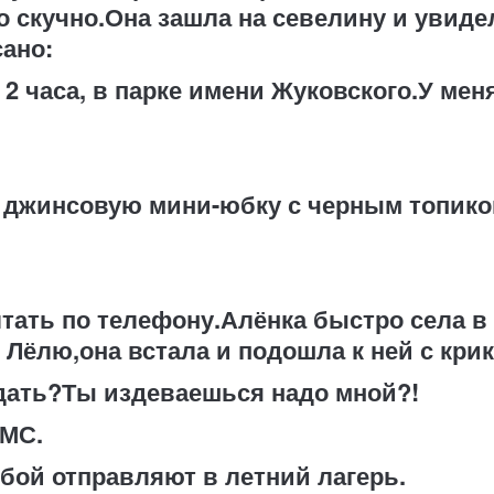
ло скучно.Она зашла на севелину и увид
ано:
2 часа, в парке имени Жуковского.У меня
 джинсовую мини-юбку с черным топико
тать по телефону.Алёнка быстро села в 
Лёлю,она встала и подошла к ней с кри
дать?Ты издеваешься надо мной?!
СМС.
обой отправляют в летний лагерь.