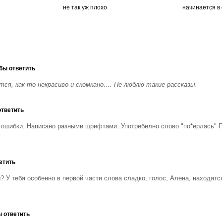
не так уж плохо
начинается в
бы ответить
ся, как-то некрасиво и скомкано…. Не люблю такие рассказы.
ответить
ь ошибки. Написано разными шрифтами. Употребелно слово "по*ёрлась" 
етить
ы? У тебя особенно в первой части слова сладко, голос, Алена, находятс
ы ответить