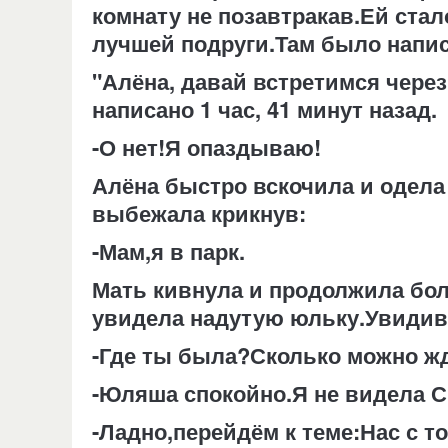
комнату не позавтракав.Ей ста
лучшей подруги.Там было напис
"Алёна, давай встретимся через 
написано 1 час, 41 минут назад.
-О нет!Я опаздываю!
Алёна быстро вскочила и одела
выбежала крикнув:
-Мам,я в парк.
Мать кивнула и продолжила бол
увидела надутую юльку.Увидив 
-Где ты была?Сколько можно ж
-Юляша спокойно.Я не видела 
-Ладно,перейдём к теме:Нас с т