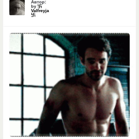
Автор:
by
卐
Valfreyja
卐