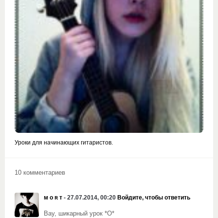
Уроки для начинающих гитаристов.
10 комментариев
ᴍ ᴏ ʀ ᴛ
- 27.07.2014, 00:20
Войдите, чтобы ответить
Вау, шикарный урок *О*