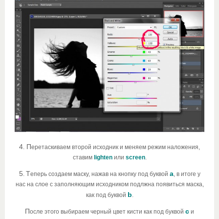
4
П
.
еретаскиваем второй исходник и меняем режим наложения,
ставим
lighten
или
screen
.
5
Т
а
.
еперь создаем маску, нажав на кнопку под буквой
, в итоге у
нас на слое с заполняющим исходником подлжна появиться маска,
b
как под буквой
.
П
с
осле этого выбираем черный цвет кисти как под буквой
и