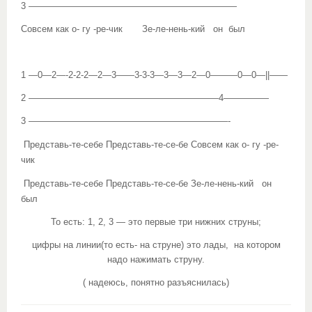
3 ———————————————————————
Совсем как о- гу -ре-чик Зе-ле-нень-кий он был
1 —0—2—-2-2-2—2—3——3-3-3—3—3—2—0———0—0—||——
2 —————————————————————4—————
3 ——————————————————————-
Представь-те-себе Представь-те-се-бе Совсем как о- гу -ре-
чик
Представь-те-себе Представь-те-се-бе Зе-ле-нень-кий он
был
То есть: 1, 2, 3 — это первые три нижних струны;
цифры на линии(то есть- на струне) это лады, на котором
надо нажимать струну.
( надеюсь, понятно разъяснилась)