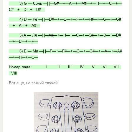
3) G — Соль —| |—G#—+—A—+—A#—+—H—+—C—+—
C#—+—D—+—D#—
4) D — Ре —| |—D#—+—E—+—F—+—F#—+—G—+—G#
—+—A—+—A#—
5) A — Ля —| |—A#—+—H—+—C—+—C#—+—D—+—D#
—+—E—+—F—
6) E — Ми —| |—F—+—F#—+—G—+—G#—+—A—+—A#
—+—H—+—C—
Номер лада: I II III IV V VI VII
VIII
Вот еще, на всякий случай