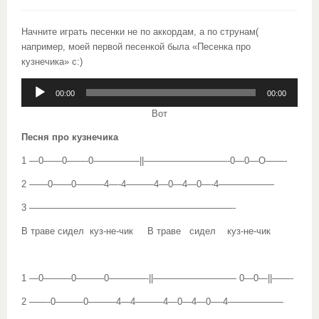
Начните играть песенки не по аккордам, а по струнам(
например, моей первой песенкой была «Песенка про
кузнечика» с:)
Аудиоплеер
00:00
00:00
Вот
Песня про кузнечика
1 —0——0——-0—————||—————————-0—0—O——-
2 ——0——0———4—-4———4—0—4—0—-4——————
3 ——————————————————————-
В траве сидел куз-не-чик В траве сидел куз-не-чик
1 —0———0———0————-||————————— 0—0—||——-
2 ——-0———0———4—4———4—0—4—0—-4——————