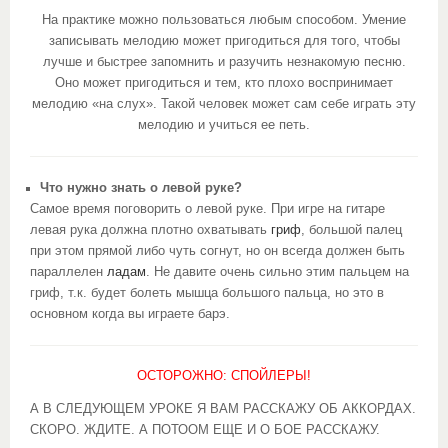
На практике можно пользоваться любым способом. Умение
записывать мелодию может пригодиться для того, чтобы
лучше и быстрее запомнить и разучить незнакомую песню.
Оно может пригодиться и тем, кто плохо воспринимает
мелодию «на слух». Такой человек может сам себе играть эту
мелодию и учиться ее петь.
Что нужно знать о левой руке?
Самое время поговорить о левой руке. При игре на гитаре
левая рука должна плотно охватывать
гриф
, большой палец
при этом прямой либо чуть согнут, но он всегда должен быть
параллелен
ладам
. Не давите очень сильно этим пальцем на
гриф, т.к. будет болеть мышца большого пальца, но это в
основном когда вы играете барэ.
ОСТОРОЖНО: СПОЙЛЕРЫ!
А В СЛЕДУЮЩЕМ УРОКЕ Я ВАМ РАССКАЖУ ОБ АККОРДАХ.
СКОРО. ЖДИТЕ. А ПОТООМ ЕЩЕ И О БОЕ РАССКАЖУ.