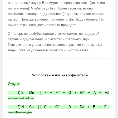
всего, первый звук у Вас будет не особо звонким, (как было
это и у меня). Чтобы звук был более звонким, нужно
прижимать палец к ладу сильнее (в данном случае первый
палец). Пальцы, конечно, поначалу у Вас будут болеть. Но
ничего страшного, все через это проходят.
2. Теперь попробуйте сделать то же самое, но на другой
струне и другом ладу, и пытайтесь извлекать звук.
Повторите это упражнение несколько раз, меняя струны и
лады, пока не добьетесь звонкого и чистого звука.
Расположение нот на грифе гитары
Струна:
1) E — Ми —| |—F—+—F#—+—G—+—G#—+—A—+—A#
—+—H—+—C—
2) H — Си —| |—C—+—C#—+—D—+—D#—+—E—+—F—
+—F#—+—G—