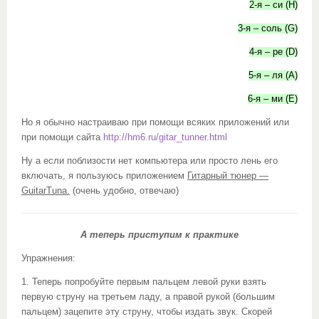
2-я – си (H)
3-я – соль (G)
4-я – ре (D)
5-я – ля (A)
6-я – ми (E)
Но я обычно настраиваю при помощи всяких приложений или
при помощи сайта
http://hm6.ru/gitar_tunner.html
Ну а если поблизости нет компьютера или просто лень его
включать, я пользуюсь приложением
Гитарный тюнер —
GuitarTuna.
(очень удобно, отвечаю)
А теперь приступим к практике
Упражнения:
1. Теперь попробуйте первым пальцем левой руки взять
первую струну на третьем ладу, а правой рукой (большим
пальцем) зацепите эту струну, чтобы издать звук. Скорей