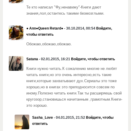
Те кто написал "Фу,ненавижу"-Книги дают
знания,лол,остантесь такими безмозглыми.
● Ann●Queen Retard●
- 30.10.2014, 00:54
Войдите,
чтобы ответить
Обожаю,обожаю,обожаю.
Satana
- 02.01.2015, 16:21
Войдите, чтобы ответить
Книги нужно читать.К сожалению многие не любят
читать книги,но это очень интересно,есть такие
книги,которые захватывают дух.Сериалы это тоже
хорошо,но в книгах это преподносится совсем по
иному.Полезно читать книги.Так ты расширяешь свой
кругозор,становишься начитанным ,грамотным.Книги-
это хорошо.
Sasha_Love
- 04.01.2015, 21:52
Войдите, чтобы
ответить