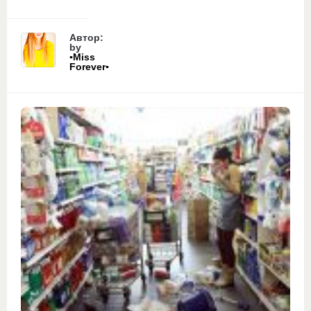
Автор:
by
▪Miss
Forever▪