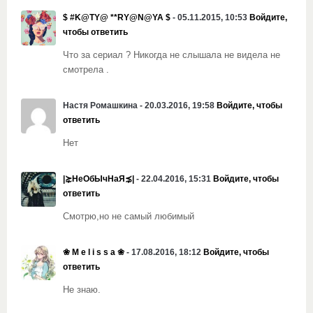
$ #K@TY@ **RY@N@YA $
- 05.11.2015, 10:53
Войдите,
чтобы ответить
Что за сериал ? Никогда не слышала не видела не
смотрела .
Настя Ромашкина - 20.03.2016, 19:58
Войдите, чтобы
ответить
Нет
|⋩НеОбЫчНаЯ⋨|
- 22.04.2016, 15:31
Войдите, чтобы
ответить
Смотрю,но не самый любимый
❀ M e l i s s a ❀
- 17.08.2016, 18:12
Войдите, чтобы
ответить
Не знаю.