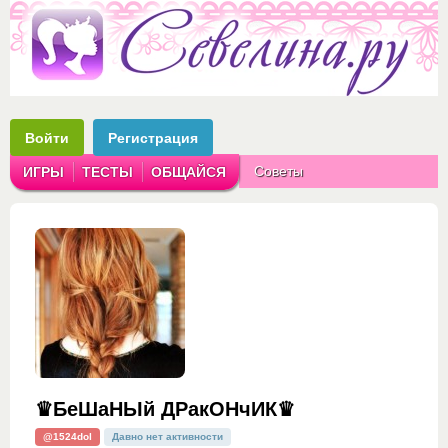
Войти
Регистрация
Советы
ИГРЫ
ТЕСТЫ
ОБЩАЙСЯ
Аватарки
Рассказы
♛БеШаНЫй ДРакОНчИК♛
@1524dol
Давно нет активности