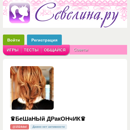
Войти
Регистрация
Советы
ИГРЫ
ТЕСТЫ
ОБЩАЙСЯ
Аватарки
Рассказы
♛БеШаНЫй ДРакОНчИК♛
@1524dol
Давно нет активности