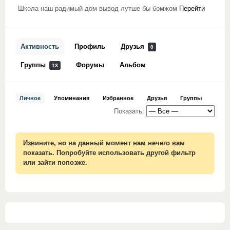
Школа наш радимый дом вывод лутше бы бомжом
Перейти
Активность
Профиль
Друзья
0
Группы
Форумы
Альбом
13
Личное
Упоминания
Избранное
Друзья
Группы
Показать:
Извините, но на данный момент нам нечего вам
показать. Попробуйте использовать другой фильтр
или зайти попозже.