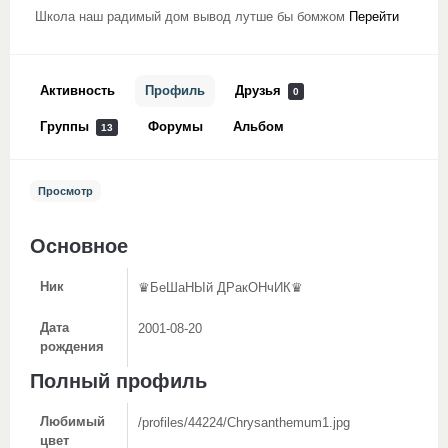
Школа наш радимый дом вывод лутше бы бомжом
Перейти
Активность
Профиль
Друзья
0
Группы
Форумы
Альбом
13
Просмотр
Основное
Ник
♛БеШаНЫй ДРакОНчИК♛
Дата
2001-08-20
рождения
Полный профиль
Любимый
/profiles/44224/Chrysanthemum1.jpg
цвет