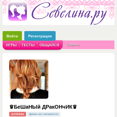
Войти
Регистрация
Советы
ИГРЫ
ТЕСТЫ
ОБЩАЙСЯ
Аватарки
Рассказы
♛БеШаНЫй ДРакОНчИК♛
@1524dol
Давно нет активности