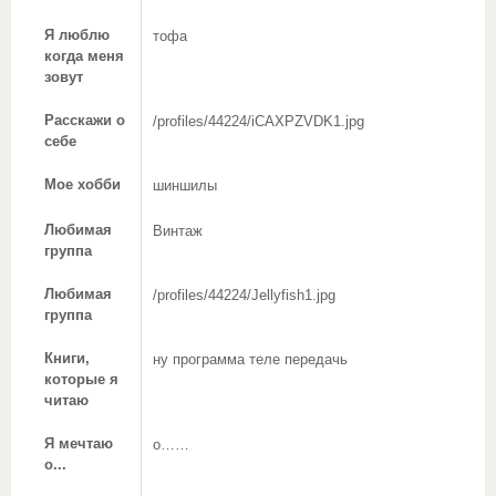
Я люблю
тофа
когда меня
зовут
Расскажи о
/profiles/44224/iCAXPZVDK1.jpg
себе
Мое хобби
шиншилы
Любимая
Винтаж
группа
Любимая
/profiles/44224/Jellyfish1.jpg
группа
Книги,
ну программа теле передачь
которые я
читаю
Я мечтаю
о……
о...