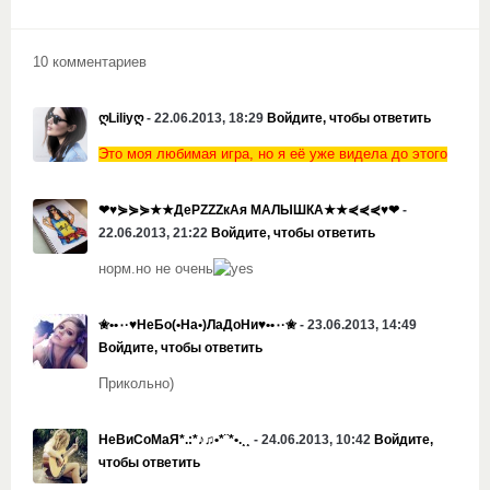
10 комментариев
ღLiliyღ
- 22.06.2013, 18:29
Войдите, чтобы ответить
Это моя любимая игра
, но я её уже видела до этого
❤♥⋟⋟⋟★★ДеРZZZкАя МАЛЫШКА★★⋞⋞⋞♥❤
-
22.06.2013, 21:22
Войдите, чтобы ответить
норм.но не очень
✬••٠·♥НеБо(•На•)ЛаДоНи♥••٠·✬
- 23.06.2013, 14:49
Войдите, чтобы ответить
Прикольно)
НеВиСоМаЯ*.:*♪♫•*¨*•.¸¸
- 24.06.2013, 10:42
Войдите,
чтобы ответить