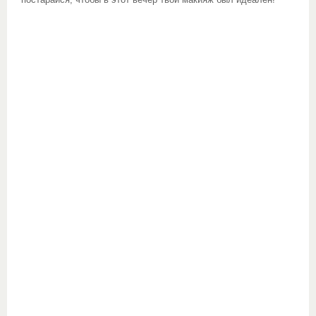
постарайся, чтобы в этот вечер твой макияж был идеален!