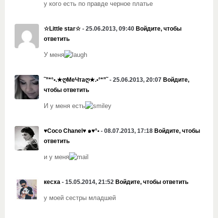
у кого есть по правде черное платье
☆Little star☆
- 25.06.2013, 09:40
Войдите, чтобы
ответить
У меня
˜”*°•.★ღМеЧтаღ★.•°*”˜
- 25.06.2013, 20:07
Войдите,
чтобы ответить
И у меня есть
♥Coco Chanel♥ ๑♥°•
- 08.07.2013, 17:18
Войдите, чтобы
ответить
и у меня
кесха
- 15.05.2014, 21:52
Войдите, чтобы ответить
у моей сестры младшей