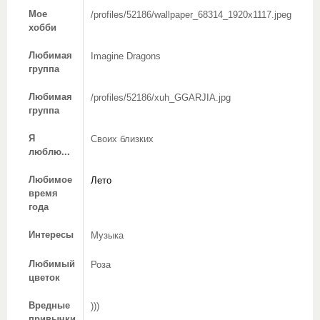
Мое
/profiles/52186/wallpaper_68314_1920x1117.jpeg
хобби
Любимая
Imagine Dragons
группа
Любимая
/profiles/52186/xuh_GGARJIA.jpg
группа
Я
Своих близких
люблю...
Любимое
Лето
время
года
Интересы
Музыка
Любимый
Роза
цветок
Вредные
)))
привычки