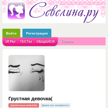
Войти
Регистрация
Советы
ИГРЫ
ТЕСТЫ
ОБЩАЙСЯ
Аватарки
Рассказы
Грустная девочка(
@piskovaya-nadezhda
Давно нет активности