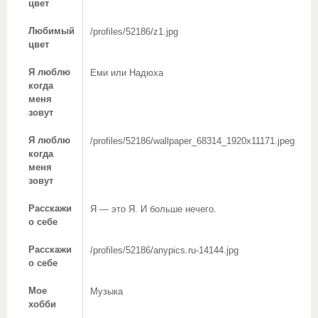
цвет
Любимый
/profiles/52186/z1.jpg
цвет
Я люблю
Еми или Надюха
когда
меня
зовут
Я люблю
/profiles/52186/wallpaper_68314_1920x11171.jpeg
когда
меня
зовут
Расскажи
Я — это Я. И больше нечего.
о себе
Расскажи
/profiles/52186/anypics.ru-14144.jpg
о себе
Мое
Музыка
хобби