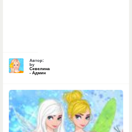
Автор:
by
Севелина
- Админ