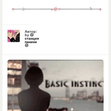
Автор:
by
☹
станция
паники
☹