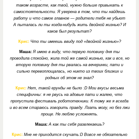
таком возрасте, как твой, нужно больше привыкать к
самостоятельности. Я уверена в том, что ты найдешь
работу и что самое главное — родители тебя не убьют
А пыталась ли ты когда-нибудь жить двойной жизнью? И
каков был результат?
Крис:
Что ты имеешь ввиду под «двойной жизнью»?
Маша:
Я имею в виду, что первую половину дня ты
проводила спокойно, жила той же самой жизнью, как и все, но
вторую половину дня ты рвалась на вечеринки, пати и
сильно перевоплощалась, но никто из твоих близких и
родных об этом не знал?
Крис:
Нет, такой ерунды не было :D Мои вкусы весьма
специфичны: я не рвусь на адовые пати и жалею, что
пропустила фестиваль робототехники. К тому же я всегда
и во всем стараюсь говорить правду. Лгать могу, но без лжи
проще. Не люблю усложнять.
Маша:
А как ты себя развлекаешь?
Крис:
Мне не приходится скучать:D Вовсе не обязательно