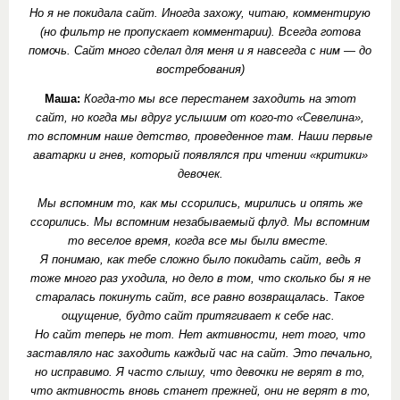
Но я не покидала сайт. Иногда захожу, читаю, комментирую
(но фильтр не пропускает комментарии). Всегда готова
помочь. Сайт много сделал для меня и я навсегда с ним — до
востребования)
Маша:
Когда-то мы все перестанем заходить на этот
сайт, но когда мы вдруг услышим от кого-то «Севелина»,
то вспомним наше детство, проведенное там. Наши первые
аватарки и гнев, который появлялся при чтении «критики»
девочек.
Мы вспомним то, как мы ссорились, мирились и опять же
ссорились. Мы вспомним незабываемый флуд.
Мы вспомним
то веселое время, когда все мы были вместе.
Я понимаю, как тебе сложно было покидать сайт, ведь я
тоже много раз уходила, но дело в том, что сколько бы я не
старалась покинуть сайт, все равно возвращалась. Такое
ощущение, будто сайт притягивает к себе нас.
Но сайт теперь не тот. Нет активности, нет того, что
заставляло нас заходить каждый час на сайт. Это печально,
но исправимо. Я часто слышу, что девочки не верят в то,
что активность вновь станет прежней, они не верят в то,