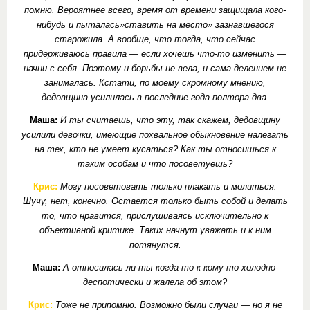
помню. Вероятнее всего, время от времени защищала кого-
нибудь и пыталась»ставить на место» зазнавшегося
старожила. А вообще, что тогда, что сейчас
придерживаюсь правила — если хочешь что-то изменить —
начни с себя. Поэтому и борьбы не вела, и сама делением не
занималась. Кстати, по моему скромному мнению,
дедовщина усилилась в последние года полтора-два.
Маша:
И ты считаешь, что эту, так скажем, дедовщину
усилили девочки, имеющие похвальное обыкновение налегать
на тех, кто не умеет кусаться? Как ты относишься к
таким особам и что посоветуешь?
Крис:
Могу посоветовать только плакать и молиться.
Шучу, нет, конечно. Остается только быть собой и делать
то, что нравится, прислушиваясь исключительно к
объективной критике. Таких начнут уважать и к ним
потянутся.
Маша:
А относилась ли ты когда-то к кому-то холодно-
деспотически и жалела об этом?
Крис:
Тоже не припомню. Возможно были случаи — но я не