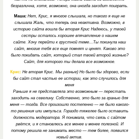
безразлична, хотя, возможно, она иногда заходит поиграть.
Маша:
Нет, Крис, я многое слышала, но такого я еще не
слышала Жаль, что теперь она неактивна. Возможно, в
историю сайта вошла бы вторая Крис Надеюсь, у твоей
сестры осталось хорошее впячатление о нашем
сайте.
Хочу перейти к грустной теме…Ты покинула наш
сайт, многие тебя все еще помнят и ценят. Каково это
было покидать сайт, который стал твоей второй жизнью?
Сайт, для которого ты делала все возможное.
Крис:
Не вторая Крис. Мы разные) Но было бы здорово, если
бы сайт стал частью ее истории, как это случилось для
меня
Раньше я не представляла это возможным — перестать
заходить на севелину. Собственно, это было за гранью для
меня — тогда. Все произошло постепенно — не было какого-
то решения или импульса. Гораздо тяжелее было оставить
должность модератора. Я понимала, что связь с сайтом
рвётся, и я становлюсь все менее и менее полезной. И
потому решила не занимать место — тем более, появился
новый актив.