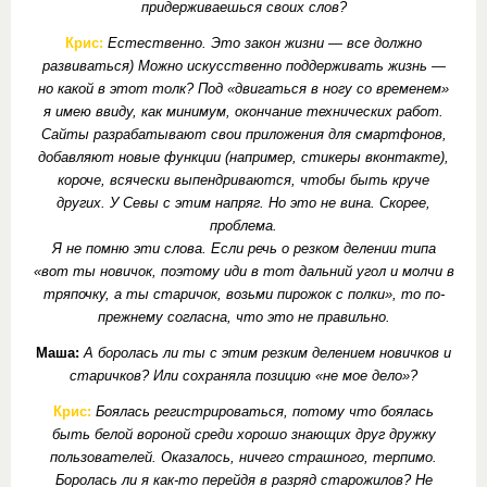
придерживаешься своих слов?
Крис:
Естественно. Это закон жизни — все должно
развиваться) Можно искусственно поддерживать жизнь —
но какой в этот толк? Под «двигаться в ногу со временем»
я имею ввиду, как минимум, окончание технических работ.
Сайты разрабатывают свои приложения для смартфонов,
добавляют новые функции (например, стикеры вконтакте),
короче, всячески выпендриваются, чтобы быть круче
других. У Севы с этим напряг. Но это не вина. Скорее,
проблема.
Я не помню эти слова. Если речь о резком делении типа
«вот ты новичок, поэтому иди в тот дальний угол и молчи в
тряпочку, а ты старичок, возьми пирожок с полки», то по-
прежнему согласна, что это не правильно.
Маша:
А боролась ли ты с этим резким делением новичков и
старичков? Или сохраняла позицию «не мое дело»?
Крис:
Боялась регистрироваться, потому что боялась
быть белой вороной среди хорошо знающих друг дружку
пользователей. Оказалось, ничего страшного, терпимо.
Боролась ли я как-то перейдя в разряд старожилов? Не