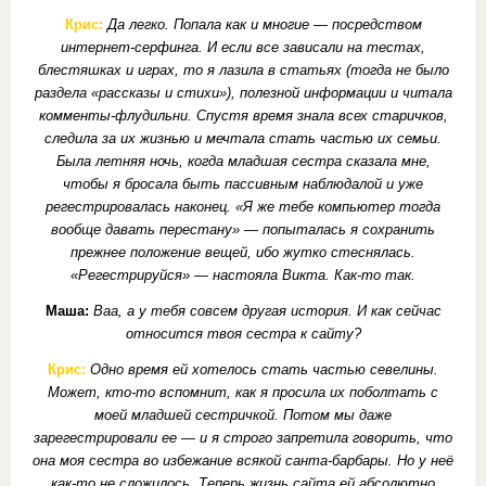
Крис:
Да легко. Попала как и многие — посредством
интернет-серфинга. И если все зависали на тестах,
блестяшках и играх, то я лазила в статьях (тогда не было
раздела «рассказы и стихи»), полезной информации и читала
комменты-флудильни. Спустя время знала всех старичков,
следила за их жизнью и мечтала стать частью их семьи.
Была летняя ночь, когда младшая сестра сказала мне,
чтобы я бросала быть пассивным наблюдалой и уже
регестрировалась наконец. «Я же тебе компьютер тогда
вообще давать перестану» — попыталась я сохранить
прежнее положение вещей, ибо жутко стеснялась.
«Регестрируйся» — настояла Викта. Как-то так.
Маша:
Ваа, а у тебя совсем другая история. И как сейчас
относится твоя сестра к сайту?
Крис:
Одно время ей хотелось стать частью севелины.
Может, кто-то вспомнит, как я просила их поболтать с
моей младшей сестричкой. Потом мы даже
зарегестрировали ее — и я строго запретила говорить, что
она моя сестра во избежание всякой санта-барбары. Но у неё
как-то не сложилось. Теперь жизнь сайта ей абсолютно