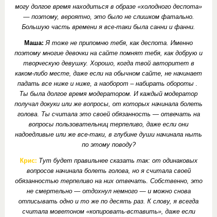
могу долгое время находиться в образе «холодного деспота»
— поэтому, вероятно, это было не слишком фатально.
Большую часть времени я все-таки была санни и фанни.
Маша:
Я тоже не припомню тебя, как деспота. Именно
поэтому многие девочки на сайте помнят тебя, как добрую и
творческую девушку. Хорошо, когда твой авторитет в
каком-либо месте, даже если на обычном сайте, не начинает
падать все ниже и ниже, а наоборот – набирать обороты .
Ты была долгое время модератором. И каждый модератор
получал докуки или же вопросы, от которых начинала болеть
голова. Ты считала это своей обязанность — отвечать на
вопросы пользовательниц терпеливо, даже если они
надоедливые или же все-таки, в глубине души начинала ныть
по этому поводу?
Крис:
Тут будет правильнее сказать так: от одинаковых
вопросов начинала болеть голова, но я считала своей
обязанностью терпеливо на них отвечать. Собственно, это
не смертельно — отдохнул немного — и можно снова
отписывать одно и то же по десять раз. К слову, я всегда
считала моветоном «копировать-вставить», даже если