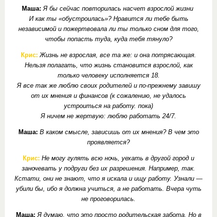
Маша:
Я бы сейчас повторилась насчет взрослой жизни
И как ты «обустроилась»? Нравится ли тебе быть
независимой и пожертвовала ли ты только сном для того,
чтобы попасть туда, куда тебя тянуло?
Крис:
Жизнь не взрослая, все та же: и она потрясающая.
Нельзя полагать, что жизнь становится взрослой, как
только человеку исполняется 18.
Я все так же люблю своих родителей и по-прежнему завишу
от их мнения и финансов (к сожалению, не удалось
устроиться на работу. пока)
Я ничем не жертвую: люблю работать 24/7.
Маша:
В каком смысле, зависишь от их мнения? В чем это
проявляется?
Крис:
Не могу гулять всю ночь, уехать в другой город и
заночевать у подруги без их разрешения. Например, так.
Кстати, они не знают, что я искала и ищу работу. Узнали —
убили бы, ибо я должна учиться, а не работать. Вчера чуть
не проговорилась.
Маша:
Я думаю, что это просто родительская забота. Но в