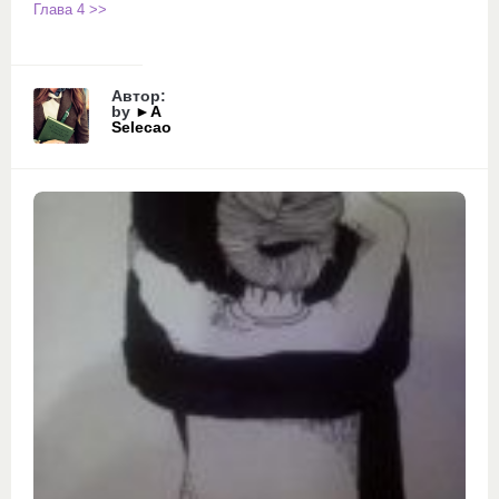
Глава 4 >>
Автор:
by
►A
Selecao