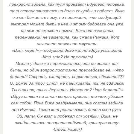
прекрасно видела, как пуля пронзает идущего человека,
тот останавливается на долю секунды и падает. Вика
хочет бежать к нему, но понимает, что следующий
выстрел может быть в нее и этому бедолаге она уже
ни чем не сможет помочь. Вика от всех этих
переживаний не заметила, как сжала Рыжика. Кот
начинает отчаянно мяукать.
«Вот, черт!» – подумала девочка, но вдруг услышала:
-Кто это? Не прячьтесь!
Мысли у девочки перемешались, она не знает, как
быть, но один вопрос постоянно преследовал её. «Что
делать? Соврать, схитрить, спрятаться, сбежать???
О, Боже! За что? Стоп, не паниковать, ты не сдашься!
Ты сильная, ты выдержишь. Наверное? Что делать?»
Вдруг ответ на этот вопрос пришел, точнее, убежал
сам собой. Пока Вика раздумывала, она совсем забыла
про Рыжика. Тогда кот решил взять дело в свои руки.
Ой, лапы. Он взял и побежал от хозяйки. Вика, не
ожидав такого поворота событий, крикнула коту:
-Стой, Рыжик!