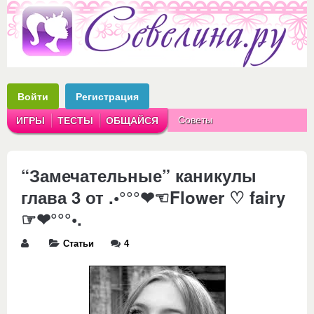
Войти
Регистрация
Советы
ИГРЫ
ТЕСТЫ
ОБЩАЙСЯ
Аватарки
Рассказы
“Замечательные” каникулы
глава 3 от .•°°°❤☜Flower ♡ fairy
☞❤°°°•.
Статьи
4