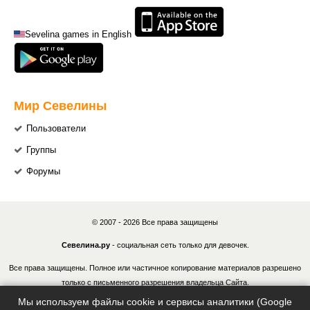
Sevelina games in English
Мир Севелины
Пользователи
Группы
Форумы
© 2007 - 2026 Все права защищены
Севелина.ру
- социальная сеть только для девочек.
Все права защищены. Полное или частичное копирование материалов разрешено
только с письменного разрешения владельца Сайта.
Мы используем файлы cookie и сервисы аналитики (Google
В случае обнаружения нарушений, виновные лица могут быть привлечены к