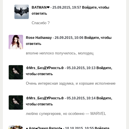
BATMAN❤
- 25.09.2015, 19:57
Войдите, чтобы
ответить
Спасибо ?
Rose Hathaway
- 26.09.2015, 10:06
Войдите, чтобы
ответить
вполне неплохо получилось, молодец
♔Mrs_БезД∀Рность♔
- 05.10.2015, 10:13
Войдите,
чтобы ответить
Очень интересная задумка, и хорошее исполнение
♔Mrs_БезД∀Рность♔
- 05.10.2015, 10:14
Войдите,
чтобы ответить
люблю супергероев, но особенно — MARVEL
● Ann●Queen Retard●
- 10.10.2015, 10:55
Войдите,