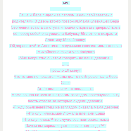
ним!
……………………
Саша и Лера сидели за столом и ели свой завтрак с
родителями.В дверь кто-то позвонил.Мама блезняшек Вера
Сергеевна встала со стула и пошла открывать дверь.Открыв
её перед собой она увидела бабушку 65 летнего возраста-
Алевтину Михайловну.
-Ой,здравствуйте Алевтина…задумчиво сказала мама девочек
-Михайловна!фыркнула бабушка
-Мне неприятно об этом говорить но ваши девочки…
……
Прошло 10 минут.
Что-то мне не нравится мамы долго нет!прошептала Лера
Саше
Ага!с волнением отозвалась та
Мама вошла на кухню и строгим взглядом повернулась в ту
часть стлоза за которым сидели девочки.
-Я жду обьяснений!тем же взглядом сказала мама девочек
-Что случилось,мам?пожала плечами Саша
-Что случилось?Что случилось повторила мама
-Зачем вы сорвали цветы возле подъезда?А?