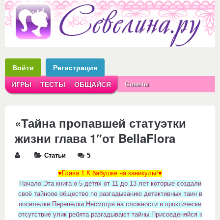
Войти
Регистрация
Советы
ИГРЫ
ТЕСТЫ
ОБЩАЙСЯ
Аватарки
Рассказы
«Тайна пропавшей статуэтки
жизни глава 1″от BellaFlora
Статьи
5
♥Глава 1.К бабушке на каникулы!♥
Начало:Эта книга о 5 детях от 11 до 13 лет которые создали
своё тайноое общество по разгадыванию детективных таин в
посёлелке Перепёлки.Несмотря на сложности и проктически
отсутствие улик ребята разгадывают тайны.Присоеденяйся к