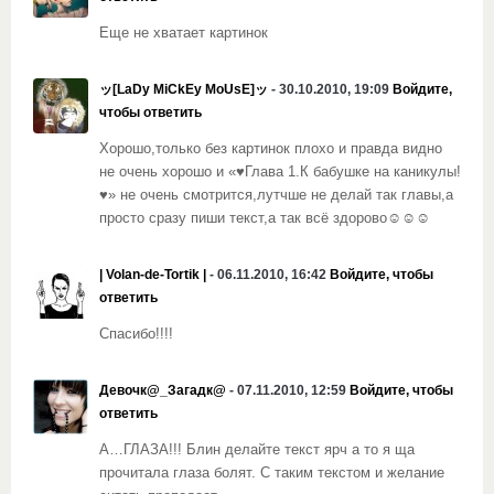
Еще не хватает картинок
ッ[LaDy MiCkEy MoUsE]ッ
- 30.10.2010, 19:09
Войдите,
чтобы ответить
Хорошо,только без картинок плохо и правда видно
не очень хорошо и «♥Глава 1.К бабушке на каникулы!
♥» не очень смотрится,лутчше не делай так главы,а
просто сразу пиши текст,а так всё здорово☺☺☺
| Volan-de-Tortik |
- 06.11.2010, 16:42
Войдите, чтобы
ответить
Спасибо!!!!
Девочк@_Загадк@
- 07.11.2010, 12:59
Войдите, чтобы
ответить
А…ГЛАЗА!!! Блин делайте текст ярч а то я ща
прочитала глаза болят. С таким текстом и желание