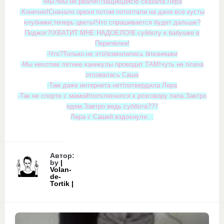
-Мы?Мы не рвали!!!защищаясю сказала Лера
-Конечно!Сначало орехи потом потоптали на дачи все кусты
клубники,теперь цветы!Что спрашивается будет дальше?
Поджог?!ХВАТИТ МНЕ НАДОЕЛО!В субботу к бабушке в
Перепёлки!
-Что?Только не это!взмолились блезняшки
-Мы нехотим летние каникулы проводит ТАМ!чуть не плача
отозвалась Саша
-Там даже интернета нет!потвердила Лера
-Так не спорте с мамой!потключился к розговору папа.Завтро
едем.Завтро ведь суббота???
Лера с Сашей вздохнули…
Автор:
by
|
Volan-
de-
Tortik |