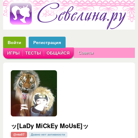
Войти
Регистрация
Советы
ИГРЫ
ТЕСТЫ
ОБЩАЙСЯ
Аватарки
Рассказы
ッ[LaDy MiCkEy MoUsE]ッ
@nto07
Давно нет активности