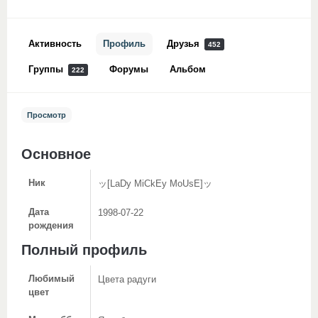
Активность
Профиль
Друзья
452
Группы
Форумы
Альбом
222
Просмотр
Основное
Ник
ッ[LaDy MiCkEy MoUsE]ッ
Дата
1998-07-22
рождения
Полный профиль
Любимый
Цвета радуги
цвет