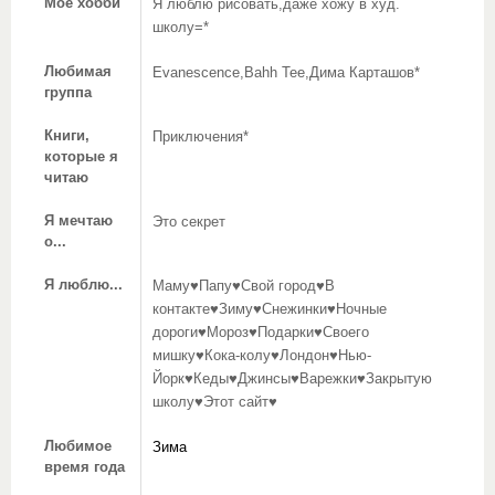
Мое хобби
Я люблю рисовать,даже хожу в худ.
школу=*
Любимая
Evanescence,Bahh Tee,Дима Карташов*
группа
Книги,
Приключения*
которые я
читаю
Я мечтаю
Это секрет
о...
Я люблю...
Маму♥Папу♥Свой город♥В
контакте♥Зиму♥Снежинки♥Ночные
дороги♥Мороз♥Подарки♥Своего
мишку♥Кока-колу♥Лондон♥Нью-
Йорк♥Кеды♥Джинсы♥Варежки♥Закрытую
школу♥Этот сайт♥
Любимое
Зима
время года