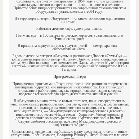
Столовая «Лазурного», построенная в 1954 году в стиле дворцовой
архитектуры, состоит из трех залов — розового, синего и зеленого.
Приготовление пищи осуществляется на современном технологическом
оборудовании, установленном в 2004 году.
На территории лагеря «Лазурный» — стадион, теннисный корт, летний
кинотеатр.
Работают детское кафе, сувенирная лавка.
Пляж лагеря – в 100 метрах от детских корпусов возле знаменитого
Пушкинского грота.
В приемном корпусе лагеря к услугам детей — камера хранения и
сберегательная касса.
Рядом с детским лагерем «Лазурный» расположен Дворец «Суук-Су» —
культурно-исторический центр «Артека» с библиотекой, киноконцертным
залом, музейно-выставочным комплексом. Здесь находятся Музей истории
«Артека» и знаменитый музей «Космос», созданный по инициативе Юрия
Гагарина.
Программы лагеря
Приоритетная программа «Лазурного» посвящена развитию творческого
потенциала подростка, его интересов и способностей. Все это находит
отражение в работе профильных отрядов, специализация которых
представляет конкретную сферу деятельности, знаний и умений.
В «Лазурном» можно стать не только зрителем, но и непосредственным
участником самых разнообразных программ, тематических и фестивальных
проектов, проходящих на многочисленных игровых и концертных
площадках лагеря, — Международного конкурса-фестиваля детского и
юношеского творчества «Наша земля – Украина», Международного
детского хорового конкурса-фестиваля «Артековские зори» имени Г.
Струве, любимого всеми артековцами Международного детского
кинофестиваля «Артек».
Сделать свои первые шаги на большую сцену здесь когда-то смогли юные
«лазурники» Олег Газманов, Владимир Винокур, Игорь Ливанов и многие
другие.