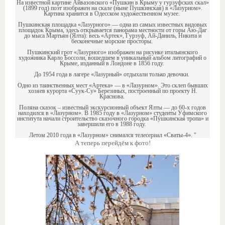
На известной картине Айвазовского «Пушкин в Крыму у гурзуфских скал»
(1899 год) поэт изображен на скале (ныне Пушкинская) в «Лазурном».
Картина хранится в Одесском художественном музее.
Пушкинская площадка «Лазурного» — одна из самых известных видовых
площадок Крыма, здесь открывается панорама местности от горы Аю-Даг
до мыса Мартьян (Ялта): весь «Артек», Гурзуф, Ай-Даниль, Никита и
бесконечные морские просторы.
Пушкинский грот «Лазурного» изображен на рисунке итальянского
художника Карло Боссоли, вошедшем в уникальный альбом литографий о
Крыме, изданный в Лондоне в 1856 году.
До 1954 года в лагере «Лазурный» отдыхали только девочки.
Одно из таинственных мест «Артека» — в «Лазурном». Это склеп бывших
хозяев курорта «Суук-Су» Березиных, построенный по проекту Н.
Краснова.
Поляна сказок – известный экскурсионный объект Ялты — до 60-х годов
находился в «Лазурном». В 1985 году в «Лазурном» студенты Уфимского
института начали строительство сказочного городка «Пушкинская тропа» и
завершили его в 1988 году.
Летом 2010 года в «Лазурном» снимался телесериал «Сваты-4». "
А теперь перейдём к фото!