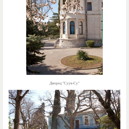
Дворец "Суук-Су"