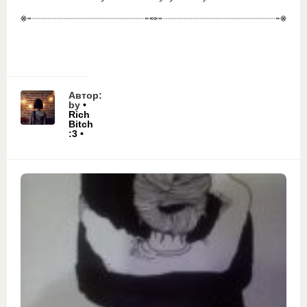
Автор:
by
•
Rich
Bitch
:3 •