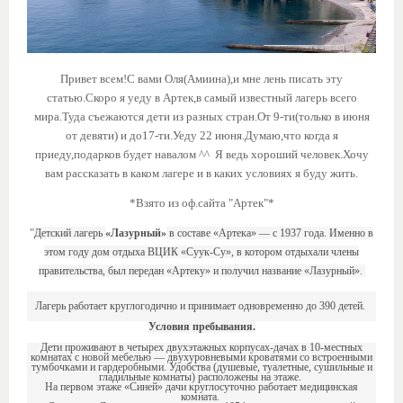
Привет всем!С вами Оля(Амиина),и мне лень писать эту
статью.Скоро я уеду в Артек,в самый известный лагерь всего
мира.Туда съежаются дети из разных стран.От 9-ти(только в июня
от девяти) и до17-ти.Уеду 22 июня.Думаю,что когда я
приеду,подарков будет навалом ^^ Я ведь хороший человек.Хочу
вам рассказать в каком лагере и в каких условиях я буду жить.
*Взято из оф.сайта "Артек"*
"
Детский лагерь
«Лазурный»
в составе «Артека» — с 1937 года. Именно в
этом году дом отдыха ВЦИК «Суук-Су», в котором отдыхали члены
правительства, был передан «Артеку» и получил название «Лазурный».
Лагерь работает круглогодично и принимает одновременно до 390 детей.
Условия пребывания.
Дети проживают в четырех двухэтажных корпусах-дачах в 10-местных
комнатах с новой мебелью — двухуровневыми кроватями со встроенными
тумбочками и гардеробными. Удобства (душевые, туалетные, сушильные и
гладильные комнаты) расположены на этаже.
На первом этаже «Синей» дачи круглосуточно работает медицинская
комната.