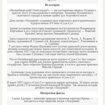
Из истории
«Волшебный край! Очей отрада!» — так восторженно написал Пушкин о
красоте этого уголка крымского побережья. Тропинки Пушкинского
сказочного городка и поныне хранят дух «курчавого мага».
Дачи лагеря «Лазурный» сохраняют ауру известного аристократического
курорта начала ХХ века «Суук-Су».
Здания построены известным инженером-мостостроителем Владимиром
Березиным и его супругой Ольгой Соловьевой. Архитектор — Николай
Краснов, автор проекта Ливадийского дворца.
Здесь отдыхали и черпали вдохновение писатели А. Чехов, А. Куприн, И.
Бунин, художники В. Суриков и К. Коровин, композиторы С. Рахманинов и
А. Скрябин.
У русского певца Федора Шаляпина этот кусочек крымской земли вызвал
желание возвести над морем Замок искусств для талантливой молодежи. И
хотя события 1917 года не позволили осуществить заветную мечту великого
баса, но мыс Султанка с той поры зовется скалой Шаляпина.
После Октябрьской революции на месте курорта «Суук-Су» был открыт
дом отдыха ВЦИК для членов правительства нового советского
государства. Здесь отдыхала Надежда Крупская, в гости к друзьям приезжал
Максим Горький.
Артековцы стали хозяевами этого прекрасного уголка после поездки в
Кремль в сентябре 1936 года, где они спели свою знаменитую частушку: «У
Артека на носу приютился «Суук-Су».
В марте 1937 года в «Суук-Су» приехали первые артековцы. 30 марта лагерь
принял детей (72 человека) республиканской Испании. Так началась история
детского лагеря «Лазурный».
Интересные факты
Скалы Адалары – памятник природы и визитная карточка Крыма —
находятся в море напротив лагеря «Лазурный».