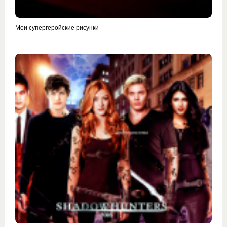
Мои супергеройские рисунки