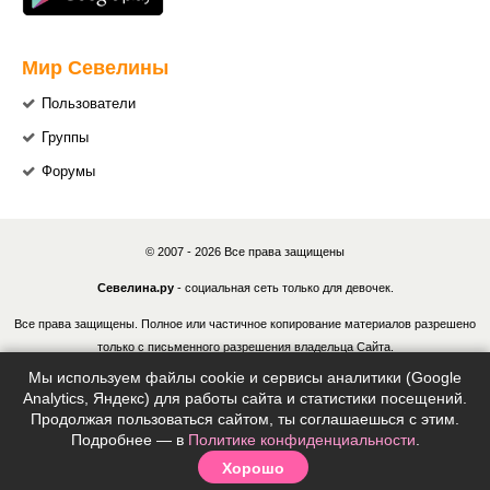
Мир Севелины
Пользователи
Группы
Форумы
© 2007 - 2026 Все права защищены
Севелина.ру
- социальная сеть только для девочек.
Все права защищены. Полное или частичное копирование материалов разрешено
только с письменного разрешения владельца Сайта.
Мы используем файлы cookie и сервисы аналитики (Google
В случае обнаружения нарушений, виновные лица могут быть привлечены к
Analytics, Яндекс) для работы сайта и статистики посещений.
ответственности в соответствии с действующим законодательством Российской
Продолжая пользоваться сайтом, ты соглашаешься с этим.
Федерации.
Подробнее — в
Политике конфиденциальности
.
Хорошо
Политика конфиденциальности
|
Согласие на обработку ПДн
|
Правила
|
Контакты