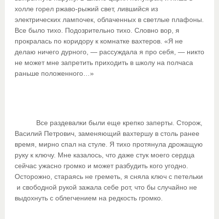
холле горел ржаво-рыжий свет, лившийся из
электрических лампочек, облаченных в светлые плафоны.
Все было тихо. Подозрительно тихо. Словно вор, я
прокралась по коридору к комнатке вахтеров. «Я не
делаю ничего дурного, — рассуждала я про себя, — никто
не может мне запретить приходить в школу на полчаса
раньше положенного…»
Все раздевалки были еще крепко заперты. Сторож,
Василий Петрович, заменяющий вахтершу в столь ранее
время, мирно спал на стуле. Я тихо протянула дрожащую
руку к ключу. Мне казалось, что даже стук моего сердца
сейчас ужасно громко и может разбудить кого угодно.
Осторожно, стараясь не греметь, я сняла ключ с петельки
и свободной рукой зажала себе рот, что бы случайно не
выдохнуть с облегчением на редкость громко.