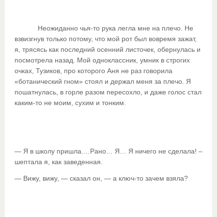
Неожиданно чья-то рука легла мне на плечо. Не
взвизгнув только потому, что мой рот был вовремя зажат,
я, трясясь как последний осенний листочек, обернулась и
посмотрела назад. Мой одноклассник, умник в строгих
очках, Тузиков, про которого Аня не раз говорила
«ботанический гном» стоял и держал меня за плечо. Я
пошатнулась, в горле разом пересохло, и даже голос стал
каким-то не моим, сухим и тонким.
— Я в школу пришла.…Рано… Я… Я ничего не сделала! –
шептала я, как заведенная.
— Вижу, вижу, — сказал он, — а ключ-то зачем взяла?