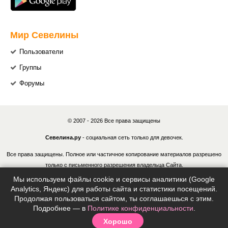
Мир Севелины
Пользователи
Группы
Форумы
© 2007 - 2026 Все права защищены
Севелина.ру
- социальная сеть только для девочек.
Все права защищены. Полное или частичное копирование материалов разрешено
только с письменного разрешения владельца Сайта.
Мы используем файлы cookie и сервисы аналитики (Google
В случае обнаружения нарушений, виновные лица могут быть привлечены к
Analytics, Яндекс) для работы сайта и статистики посещений.
ответственности в соответствии с действующим законодательством Российской
Продолжая пользоваться сайтом, ты соглашаешься с этим.
Федерации.
Подробнее — в
Политике конфиденциальности
.
Хорошо
Политика конфиденциальности
|
Согласие на обработку ПДн
|
Правила
|
Контакты