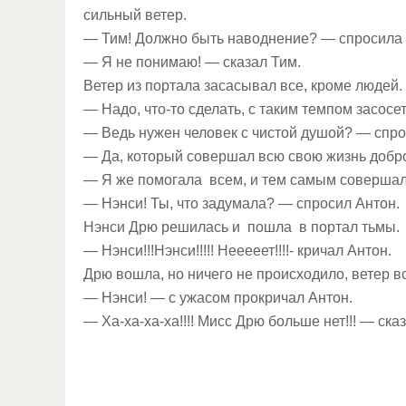
сильный ветер.
— Тим! Должно быть наводнение? — спросила
— Я не понимаю! — сказал Тим.
Ветер из портала засасывал все, кроме людей.
— Надо, что-то сделать, с таким темпом засосе
— Ведь нужен человек с чистой душой? — спро
— Да, который совершал всю свою жизнь добро
— Я же помогала всем, и тем самым совершала
— Нэнси! Ты, что задумала? — спросил Антон.
Нэнси Дрю решилась и пошла в портал тьмы.
— Нэнси!!!Нэнси!!!!! Нееееет!!!!- кричал Антон.
Дрю вошла, но ничего не происходило, ветер в
— Нэнси! — с ужасом прокричал Антон.
— Ха-ха-ха-ха!!!! Мисс Дрю больше нет!!! — ска