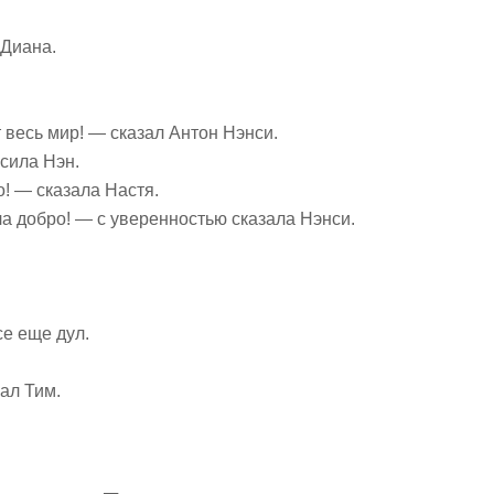
 Диана.
т весь мир! — сказал Антон Нэнси.
сила Нэн.
! — сказала Настя.
 добро! — с уверенностью сказала Нэнси.
се еще дул.
зал Тим.