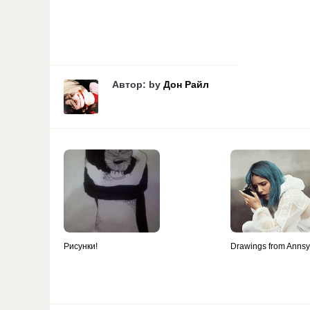
Автор: by
Дон Райл
Рисунки!
Drawings from Anns