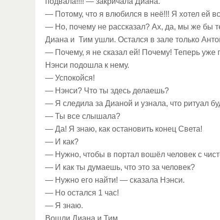
подвала!!!! — закричала Диана.
— Потому, что я влюбился в неё!!! Я хотел ей в
— Но, почему не рассказал? Ах, да, мы же бы т
Диана и Тим ушли. Остался в зале только Антон
— Почему, я не сказал ей! Почему! Теперь уже
Нэнси подошла к нему.
— Успокойся!
— Нэнси? Что ты здесь делаешь?
— Я следила за Дианой и узнала, что ритуал бу
— Ты все слышала?
— Да! Я знаю, как остановить конец Света!
— И как?
— Нужно, чтобы в портал вошёл человек с чис
— И как ты думаешь, что это за человек?
— Нужно его найти! — сказала Нэнси.
— Но остался 1 час!
— Я знаю.
Вошли Диана и Тим.