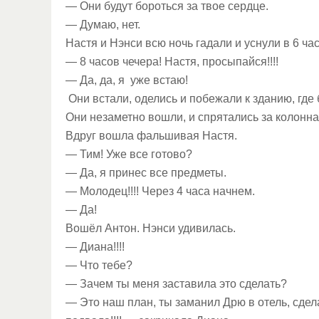
— Они будут бороться за твое сердце.
— Думаю, нет.
Настя и Нэнси всю ночь гадали и уснули в 6 ча
— 8 часов чечера! Настя, просыпайся!!!!
— Да, да, я уже встаю!
Они встали, оделись и побежали к зданию, где 
Они незаметно вошли, и спрятались за колонна
Вдруг вошла фальшивая Настя.
— Тим! Уже все готово?
— Да, я принес все предметы.
— Молодец!!!! Через 4 часа начнем.
— Да!
Вошёл Антон. Нэнси удивилась.
— Диана!!!!
— Что тебе?
— Зачем ты меня заставила это сделать?
— Это наш план, ты заманил Дрю в отель, сдела