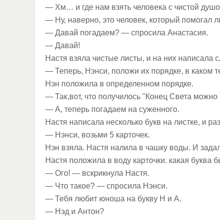
— Хм… и где нам взять человека с чистой душ
— Ну, наверно, это человек, который помогал 
— Давай погадаем? — спросила Анастасия.
— Давай!
Настя взяла чистые листы, и на них написала с
— Теперь, Нэнси, положи их порядке, в каком т
Нэн положила в определенном порядке.
— Так,вот, что получилось "Конец Света можно 
— А, теперь погадаем на суженного.
Настя написала несколько букв на листке, и раз
— Нэнси, возьми 5 карточек.
Нэн взяла. Настя налила в чашку воды. И задал
Настя положила в воду карточки. какая буква б
— Ого! — вскрикнула Настя.
— Что такое? — спросила Нэнси.
— Тебя любит юноша на букву Н и А.
— Нэд и Антон?