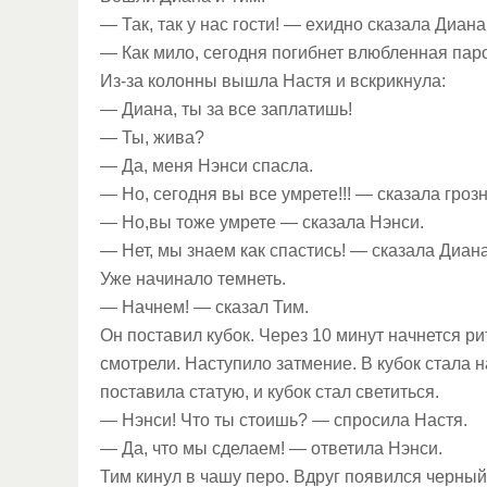
— Так, так у нас гости! — ехидно сказала Диана
— Как мило, сегодня погибнет влюбленная паро
Из-за колонны вышла Настя и вскрикнула:
— Диана, ты за все заплатишь!
— Ты, жива?
— Да, меня Нэнси спасла.
— Но, сегодня вы все умрете!!! — сказала гроз
— Но,вы тоже умрете — сказала Нэнси.
— Нет, мы знаем как спастись! — сказала Диана
Уже начинало темнеть.
— Начнем! — сказал Тим.
Он поставил кубок. Через 10 минут начнется ри
смотрели. Наступило затмение. В кубок стала 
поставила статую, и кубок стал светиться.
— Нэнси! Что ты стоишь? — спросила Настя.
— Да, что мы сделаем! — ответила Нэнси.
Тим кинул в чашу перо. Вдруг появился черный