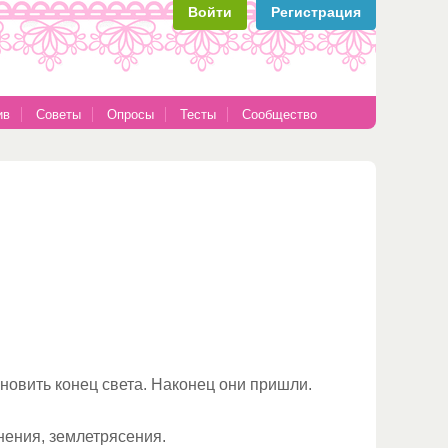
Войти
Регистрация
ив
Советы
Опросы
Тесты
Сообщество
ановить конец света. Наконец они пришли.
нения, землетрясения.