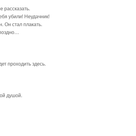
се рассказать.
ебя убили! Неудачник!
. Он стал плакать.
 поздно…
дет проходить здесь.
той душой.