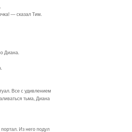
.
чка! — сказал Тим.
но Диана.
.
туал. Все с удивлением
наливаться тьма, Диана
 портал. Из него подул