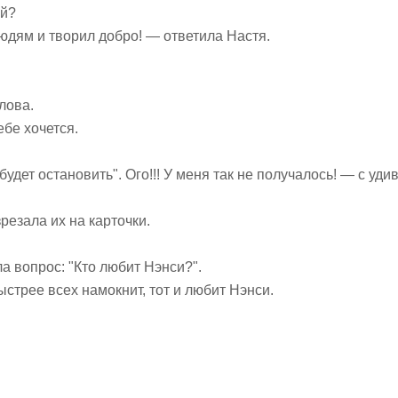
ой?
людям и творил добро! — ответила Настя.
лова.
ебе хочется.
будет остановить". Ого!!! У меня так не получалось! — с уд
резала их на карточки.
а вопрос: "Кто любит Нэнси?".
ыстрее всех намокнит, тот и любит Нэнси.