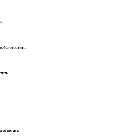
ть
тобы ответить
етить
ы ответить