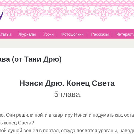
Статьи
Журналы
Уроки
Фотошопики
Рассказы
Интеракт
ава (от Тани Дрю)
Нэнси Дрю. Конец Света
5 глава.
о. Они решили пойти в квартиру Нэнси и подумать как, ост
ть конец Света?
стой душой вошёл в портал, откуда появятся ураганы, навод