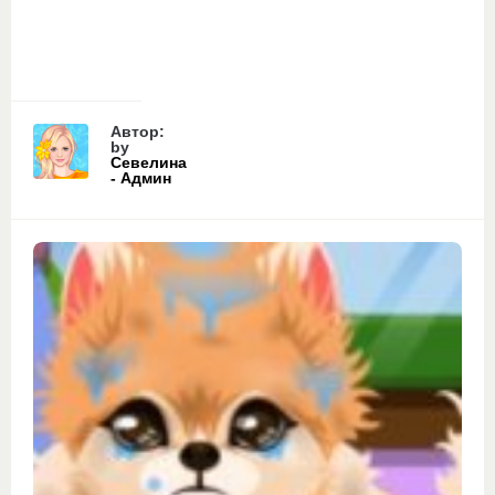
Автор:
by
Севелина
- Админ