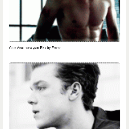
Урок:Аватарка для ВК / by Emms