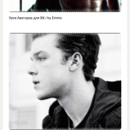
Урок:Аватарка для ВК / by Emms