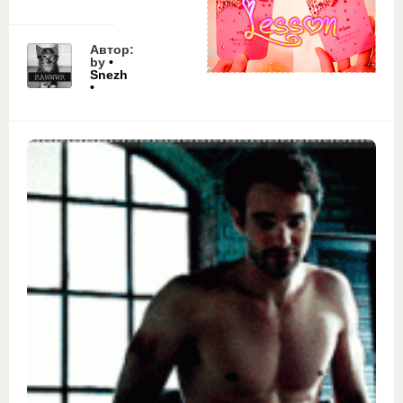
Автор:
by
•
Snezh
•