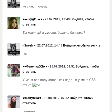
не знаю, почему…
♥●•٠чудО٠•●♥
- 22.07.2012, 12:49
Войдите, чтобы
ответить
Ты мастер!
а умеешь делать баннеры?
• Snezh •
- 22.07.2012, 14:45
Войдите, чтобы ответить
нет…
●♥Фенечка(KI)♥●
- 25.07.2012, 09:51
Войдите, чтобы
ответить
У меня всё получилось как надо . и у меня
CS5
стаит..
❦Mairynika❦
- 18.08.2012, 07:52
Войдите, чтобы
ответить
полезно