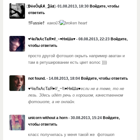
҈ĐėɞȪɥǩȺ_Ѯȃя҈
- 01.08.2013, 18:30
Войдите, чтобы
ответить
†Fussie†
какой?
♥ЧеЛкАсТаЯ♥//_~♥НяШа♥
- 08.08.2013, 22:23
Войдите,
чтобы ответить
просто другой фотошоп окрыть например аватан и
там в ретушировании есть цвет волос ))))
not found.
- 14.08.2013, 18:04
Войдите, чтобы ответить
♥ЧеЛкАсТаЯ♥//_~\\♥НяШа♥
если не в теме, то не
лезь. Здесь идёт речь о хорошом, качественном
фотошопе, а не онлайн.
unicorn without a horn
- 30.08.2013, 15:24
Войдите,
чтобы ответить
класс получилась у меня такой же фотошоп