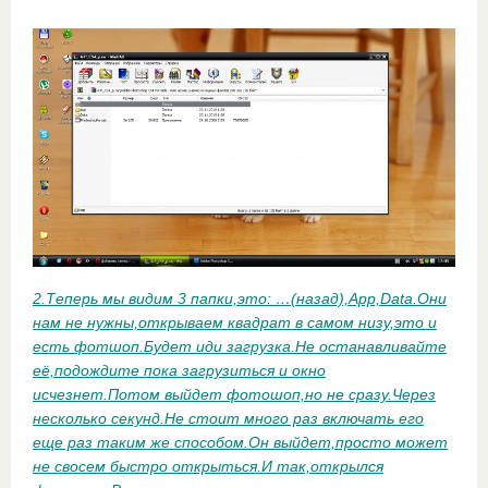
2.Теперь мы видим 3 папки,это: …(назад),App,Data.Они
нам не нужны,открываем квадрат в самом низу,это и
есть фотшоп.Будет иди загрузка.Не останавливайте
её,подождите пока загрузиться и окно
исчезнет.Потом выйдет фотошоп,но не сразу.Через
несколько секунд.Не стоит много раз включать его
еще раз таким же способом.Он выйдет,просто может
не свосем быстро открыться.И так,открылся