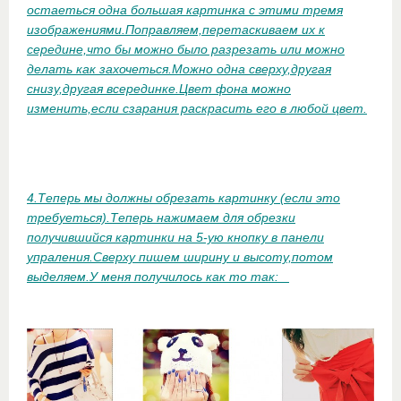
остаеться одна большая картинка с этими тремя
изображениями.Поправляем,перетаскиваем их к
середине,что бы можно было разрезать или можно
делать как захочеться.Можно одна сверху,другая
снизу,другая всерединке.Цвет фона можно
изменить,если сзарания раскрасить его в любой цвет.
4.Теперь мы должны обрезать картинку (если это
требуеться).Теперь нажимаем для обрезки
получившийся картинки на 5-ую кнопку в панели
упраления.Сверху пишем ширину и высоту,потом
выделяем.У меня получилось как то так: