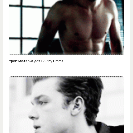
Урок:Аватарка для ВК / by Emms