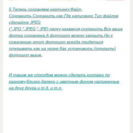
5.Теперь сохраняем картинку.Файл-
Сохранить,Сохранить как.Где написанно Тип файлов
сделайте JPEG
(*.JPG;*.JPEG;*.JPE),папку,названия,сохранить.Все,ваша
фотка сохранена.А фотошоп можно закрыть.Но к
сожалению,этот фотошоп всегда придеться
открывать как на уроке Как установить (открыть)
фотошоп выше.
И таким же способом можно сделать коллажи по
разному,близко,далеко,с цветным фоном,наложенные
на друг друга и т.д. и т.п.