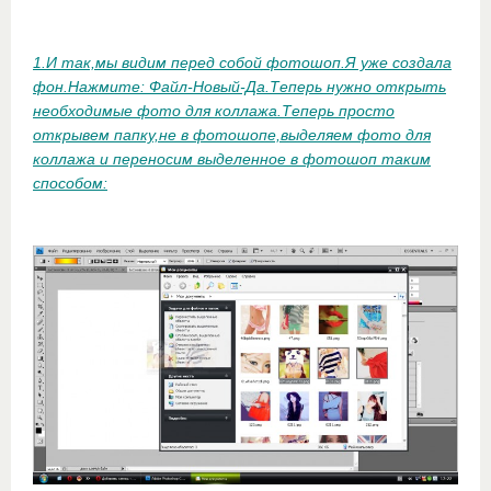
1.И так,мы видим перед собой фотошоп.Я уже создала
фон.Нажмите: Файл-Новый-Да.Теперь нужно открыть
необходимые фото для коллажа.Теперь просто
открывем папку,не в фотошопе,выделяем фото для
коллажа и переносим выделенное в фотошоп таким
способом: