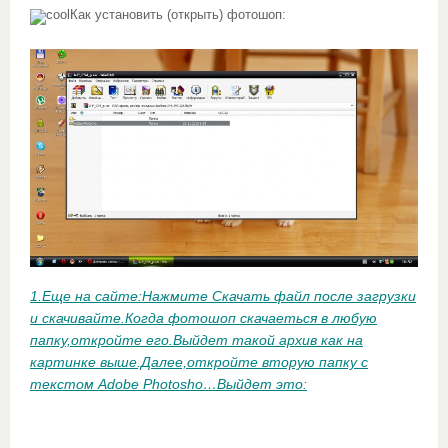
Как установить (открыть) фотошоп:
1.Еще на сайте:Нажмите Скачать файл после загрузки
и скачивайте.Когда фотошоп скачаеться в любую
папку,откройте его.Выйдет такой архив как на
картинке выше.Далее,откройте вторую папку с
текстом Adobe Photosho…Выйдет это: