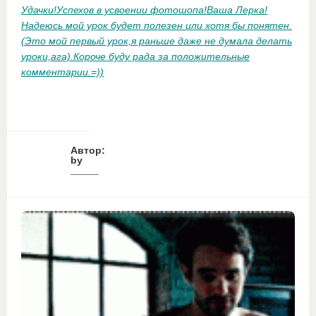
Удачки!Успехов в усвоении фотошопа!Ваша Лерка!
Надеюсь мой урок будет полезен или хотя бы понятен.
(Это мой первый урок,я раньше даже не думала делать
уроки,ага).Короче буду рада за положительные
комментарии.=))
Автор:
by
_____